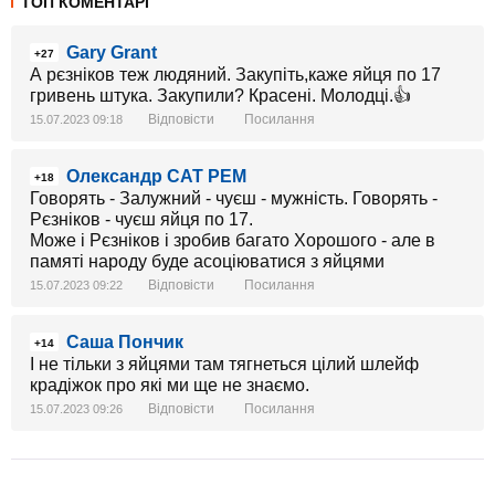
ТОП КОМЕНТАРІ
Gary Grant
+27
А рєзніков теж людяний. Закупіть,каже яйця по 17
гривень штука. Закупили? Красені. Молодці.👍
Відповісти
Посилання
15.07.2023 09:18
Олександр САТ РЕМ
+18
Говорять - Залужний - чуєш - мужність. Говорять -
Рєзніков - чуєш яйця по 17.
Може і Рєзніков і зробив багато Хорошого - але в
памяті народу буде асоціюватися з яйцями
Відповісти
Посилання
15.07.2023 09:22
Саша Пончик
+14
І не тільки з яйцями там тягнеться цілий шлейф
крадіжок про які ми ще не знаємо.
Відповісти
Посилання
15.07.2023 09:26