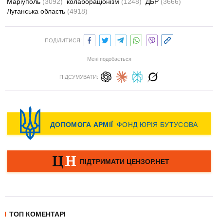
Маріуполь
(3092)
колабораціонізм
(1248)
ДБР
(3666)
Луганська область
(4918)
ПОДІЛИТИСЯ:
Мені подобається
ПІДСУМУВАТИ:
ТОП КОМЕНТАРІ