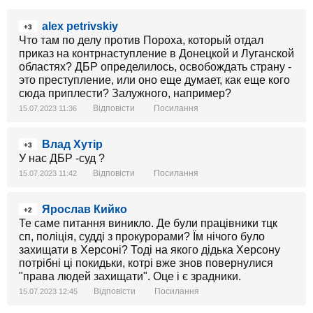
alex petrivskiy
+3
Что там по делу против Пороха, который отдал
приказ на контрнаступление в Донецкой и Луганской
областях? ДБР определилось, освобождать страну -
это преступление, или оно еще думает, как еще кого
сюда приплести? Залужного, например?
Відповісти
Посилання
15.07.2023 11:36
Влад Хутір
+3
У нас ДБР -суд ?
Відповісти
Посилання
15.07.2023 11:42
Ярослав Кийко
+2
Те саме питання виникло. Де були працівники тцк
сп, поліція, судді з прокурорами? Їм нічого було
захищати в Херсоні? Тоді на якого дідька Херсону
потрібні ці покидьки, котрі вже знов повернулися
"права людей захищати". Оце і є зрадники.
Відповісти
Посилання
15.07.2023 12:45