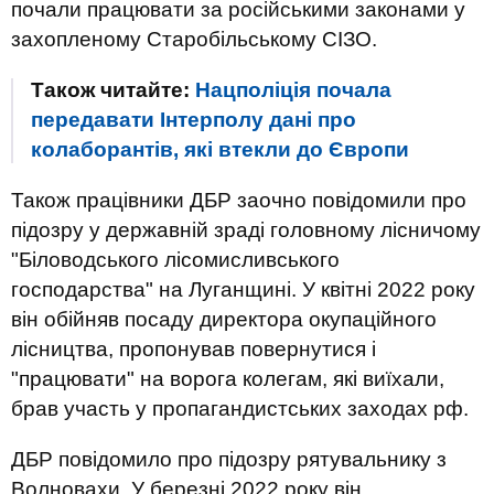
почали працювати за російськими законами у
захопленому Старобільському СІЗО.
Також читайте:
Нацполіція почала
передавати Інтерполу дані про
колаборантів, які втекли до Європи
Також працівники ДБР заочно повідомили про
підозру у державній зраді головному лісничому
"Біловодського лісомисливського
господарства" на Луганщині. У квітні 2022 року
він обійняв посаду директора окупаційного
лісництва, пропонував повернутися і
"працювати" на ворога колегам, які виїхали,
брав участь у пропагандистських заходах рф.
ДБР повідомило про підозру рятувальнику з
Волновахи. У березні 2022 року він