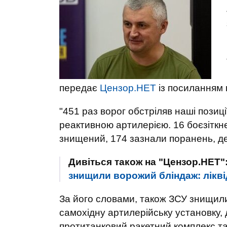
передає
Цензор.НЕТ
із посиланням
"451 раз ворог обстріляв наші пози
реактивною артилерією. 16 боєзіткне
знищений, 174 зазнали поранень, дев
Дивіться також на "Цензор.НЕТ"
знищили ворожий бліндаж: лікві
За його словами, також ЗСУ знищили 
самохідну артилерійську установку, д
протитанковий ракетний комплекс т