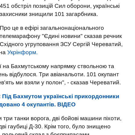
451 обстріл позицій Сил оборони, українські
захисники знищили 101 загарбника.
Про це в ефірі загальнонаціонального
телемарафону "Єдині новини" сказав речник
Східного угруповання ЗСУ Сергій Череватий,
 на
Укрінформ.
ції на Бахмутському напрямку ствольною та
нь відбулося. Три авіанальоти. 101 окупант
'ять ми взяли у полон", - сказав Череватий.
:
Під Бахмутом українські прикордонники
довано 4 окупантів. ВIДЕО
три танки ворога, дві бойові машини піхоти,
ві гаубиці Д-30. Крім того, було знищено
а польовий склад з боєприпасами.