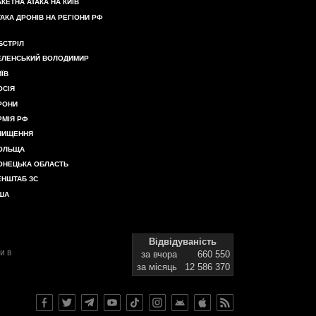
АКЕТНА АТАКА НА КИЇВ
ТАКА ДРОНІВ НА РЕГІОНИ РФ
БСТРІЛ
ЕЛЕНСЬКИЙ ВОЛОДИМИР
ИЇВ
ОСІЯ
РОНИ
РМІЯ РФ
НИЩЕННЯ
ОЛЬЩА
ОНЕЦЬКА ОБЛАСТЬ
ЕНШТАБ ЗС
ША
Відвідуваність
и в
за вчора
660 550
за місяць
12 586 370