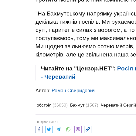
"На Бахмутському напрямку українсь
декілька тижнів поспіль. Ми рухаємос
суті, паритет в силах з ворогом, а п
поступаємось, тому ми максимально 
Ми щодня звільнюємо сотню метрів, 
кілометрів, але це звільнена наша з
Читайте на "Цензор.НЕТ":
Росія 
- Череватий
Автор:
Роман Свиридович
обстріл
(36050)
Бахмут
(1567)
Череватий Сергі
ПОДІЛИТИСЯ: