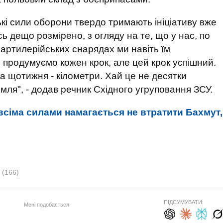
кі сили оборони твердо тримають ініціативу вже
ь дещо розмірено, з огляду на те, що у нас, по
о артилерійських снарядах ми навіть їм
продумуємо кожен крок, але цей крок успішний.
а щотижня - кілометри. Хай це не десятки
емля", - додав речник Східного угруповання ЗСУ.
всіма силами намагається не втратити Бахмут,
й
(166)
ПІДСУМУВАТИ:
Мені подобається