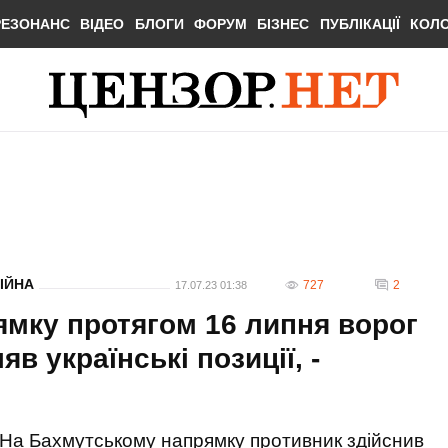
РЕЗОНАНС
ВІДЕО
БЛОГИ
ФОРУМ
БІЗНЕС
ПУБЛІКАЦІЇ
КОЛ
ІЙНА
727
2
17.07.23 01:38
мку протягом 16 липня ворог
яв українські позиції, -
На Бахмутському напрямку противник здійснив