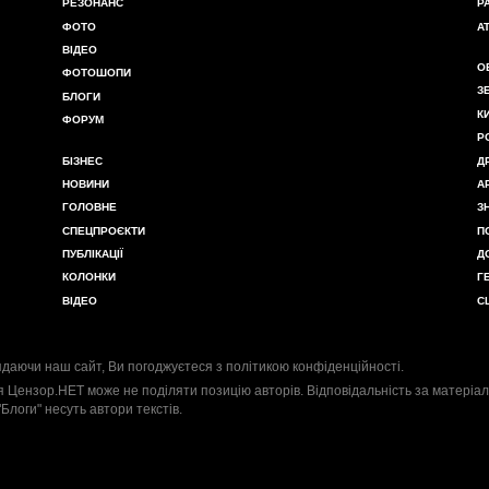
РЕЗОНАНС
Р
ФОТО
А
ВІДЕО
О
ФОТОШОПИ
З
БЛОГИ
К
ФОРУМ
Р
БІЗНЕС
Д
НОВИНИ
А
ГОЛОВНЕ
З
СПЕЦПРОЄКТИ
П
ПУБЛІКАЦІЇ
Д
КОЛОНКИ
Г
ВІДЕО
С
даючи наш сайт, Ви погоджуєтеся з
політикою конфіденційності
.
я Цензор.НЕТ може не поділяти позицію авторів. Відповідальність за матеріал
"Блоги" несуть автори текстів.