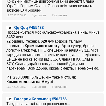
Криський міст - це довгоочікуваний десерт! Слава
Україні! Героям Слава! Слава всім захисникам та
захисницям України!
Відповісти
Посилання
17.07.2023 08:38
Qq Qqq #455433
+18
Продовжується москальсько-українська війна, минув
3432
день.
72
одиниці техніки,
62
0
чумардосів та пару
прольотів
Кримського мосту
. Арта супер, броня і
логістика теж гуд. ППО:спецтехніка нічия -
3
:11.
Міст
зарядив позитивом на весь тиждень, але сподіваюсь
це ще не всі квіточки від ЗСУ. Слава ППО, Слава
ЗСУ, Слава українському народові! Дякуємо
партнерам. Всім добра, оркам смерть. Переможемо.
P.s.
2
38
0
00!!!
більше, ніж таке місто, як
Комсомольськ-на-Амурі
...
Відповісти
Посилання
17.07.2023 08:56
Валерий Коломиец #502756
+17
Тиждень взагалі гарно розпочався...