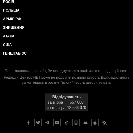
РОСІЯ
ПОЛЬЩА
АРМІЯ РФ
ЗНИЩЕННЯ
АТАКА
США
ГЕНШТАБ ЗС
Переглядаючи наш сайт, Ви погоджуєтеся з
політикою конфіденційності
.
Редакція Цензор.НЕТ може не поділяти позицію авторів. Відповідальність
за матеріали в розділі "Блоги" несуть автори текстів.
Відвідуваність
за вчора
657 660
за місяць
12 586 370