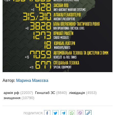
Автор:
Марина Макєєва
армія рф
(22037)
Генштаб ЗС
(8840)
ліквідація
(4553)
знищення
(10790)
ПОДІЛИТИСЯ: