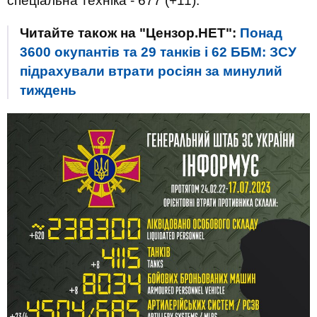
спеціальна техніка - 677 (+11).
Читайте також на "Цензор.НЕТ":
Понад
3600 окупантів та 29 танків і 62 ББМ: ЗСУ
підрахували втрати росіян за минулий
тиждень