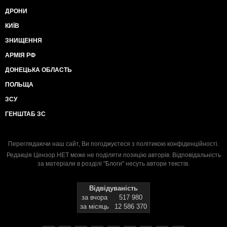
ДРОНИ
КИЇВ
ЗНИЩЕННЯ
АРМІЯ РФ
ДОНЕЦЬКА ОБЛАСТЬ
ПОЛЬЩА
ЗСУ
ГЕНШТАБ ЗС
Переглядаючи наш сайт, Ви погоджуєтеся з
політикою конфіденційності
.
Редакція Цензор.НЕТ може не поділяти позицію авторів. Відповідальність
за матеріали в розділі "Блоги" несуть автори текстів.
Відвідуваність
за вчора
517 980
за місяць
12 586 370