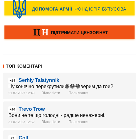
ТОП КОМЕНТАРІ
Serhiy Talatynnik
+14
Ну конечно перекрутили😅😅😅верим да гои?
Відповісти
Посилання
31.07.2023 12:49
Trevo Trow
+10
Вони не те що голодні - радше ненажерні.
Відповісти
Посилання
31.07.2023 12:52
Colt
+7