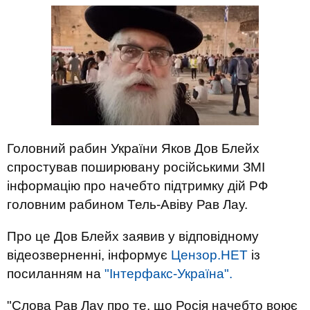
Головний рабин України Яков Дов Блейх
спростував поширювану російськими ЗМІ
інформацію про начебто підтримку дій РФ
головним рабином Тель-Авіву Рав Лау.
Про це Дов Блейх заявив у відповідному
відеозверненні, інформує
Цензор.НЕТ
із
посиланням на
"Інтерфакс-Україна".
"Слова Рав Лау про те, що Росія начебто воює