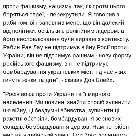
проти фашизму, нацизму, так, як проти цього
боряться євреї, - перекрутили. Я говорив з
рабином, він запевнив мене, що він далекий
від політики, оскільки є релігійним лідером, а
його висловлювання були вирвані з контексту.
Рабин Рав Лау не підтримує війну Росії проти
України, він не підтримує рашизм - нову форму
російського фашизму, він не підтримує
бомбардування українських міст, під час яких
гинуть жінки та діти", - сказав Дов Блейх.
"Росія воює проти України та її мирного
населення. Ми повинні знайти спосіб зупинити
цю війну, ці бездумні вбивства, зупинити ці
ракетні обстріли, бомбардування зернових
складів, бомбардування церков. Нам потрібен
мир на українській землі. І ми його досягнемо,