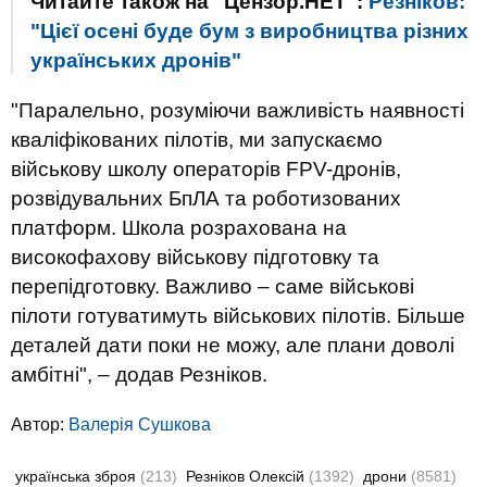
Читайте також на "Цензор.НЕТ":
Резніков:
"Цієї осені буде бум з виробництва різних
українських дронів"
"Паралельно, розуміючи важливість наявності
кваліфікованих пілотів, ми запускаємо
військову школу операторів FPV-дронів,
розвідувальних БпЛА та роботизованих
платформ. Школа розрахована на
високофахову військову підготовку та
перепідготовку. Важливо – саме військові
пілоти готуватимуть військових пілотів. Більше
деталей дати поки не можу, але плани доволі
амбітні", – додав Резніков.
Автор:
Валерiя Сушкова
українська зброя
(213)
Резніков Олексій
(1392)
дрони
(8581)