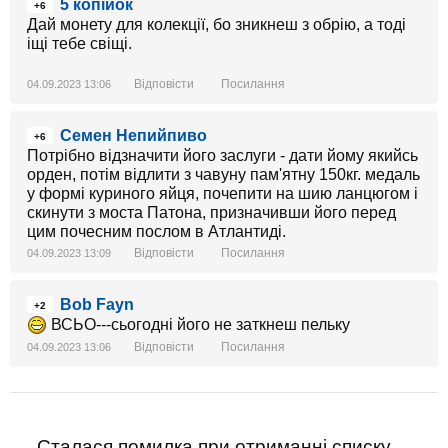
5 копійок
+6
Дай монету для колекції, бо зникнеш з обрію, а тоді
іщі тебе свіщі.
Відповісти
Посилання
04.09.2023 13:06
Семен Непийпиво
+6
Потрібно відзначити його заслуги - дати йому якийсь
орден, потім відлити з чавуну пам'ятну 150кг. медаль
у формі куриного яйця, почепити на шию ланцюгом і
скинути з моста Патона, призначивши його перед
цим почесним послом в Атлантиді.
Відповісти
Посилання
04.09.2023 13:09
Bob Fayn
+2
ВСЬО---сьогодні його не заткнеш пельку
Відповісти
Посилання
04.09.2023 13:06
Сталася помилка при отриманні списку