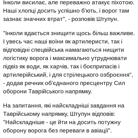
Інколи висилає, але переважно атакує піхотою.
Наші хлопці досить успішно б’ють, і ворог там
зазнає значних втрат", - розповів Штупун.
"Інколи вдається знищити щось більш важливе.
І увесь час наші воїни як артилеристи, так і
відповідні спецвійська намагаються нищити
логістику ворога і максимально утруднювати
підвіз як води, як харчів, так і боєприпасів і
артилерійський, і для стрілецького озброєння",
- додав речник об’єднаного пресцентру Сил
оборони Таврійського напрямку.
На запитання, які найскладніші завдання на
Таврійському напрямку, Штупун відповів:
"Найскладніше - це йти на досить потужну
оборону ворога без переваги в авіації".