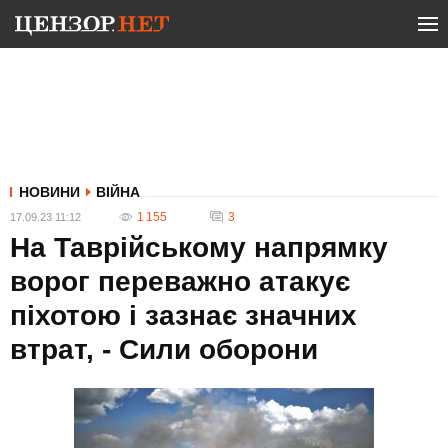
НОВИНИ
ВІЙНА
1 155
3
17.09.23 11:12
На Таврійському напрямку
ворог переважно атакує
піхотою і зазнає значних
втрат, - Сили оборони