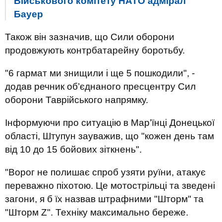
Військового комітету НАТО адмірал
Бауер
Також він зазначив, що Сили оборони
продовжують контрбатарейну боротьбу.
"6 гармат ми знищили і ще 5 пошкодили", -
додав речник об’єднаного пресцентру Сил
оборони Таврійського напрямку.
Інформуючи про ситуацію в Мар’їнці Донецької
області, Штупун зауважив, що "кожен день там
від 10 до 15 бойових зіткнень".
"Ворог не полишає спроб узяти руїни, атакує
переважно піхотою. Це мотострільці та зведені
загони, я б їх назвав штрафними "Шторм" та
"Шторм Z". Техніку максимально береже.