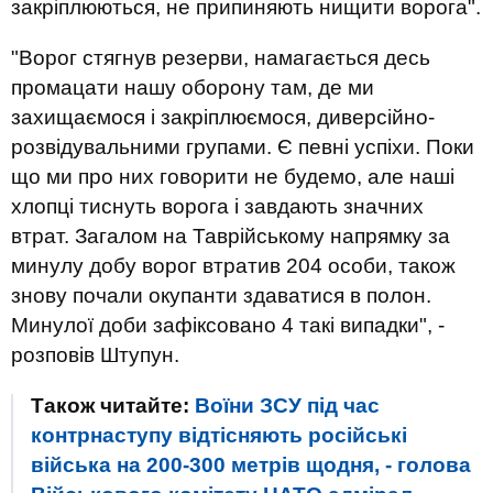
закріплюються, не припиняють нищити ворога".
"Ворог стягнув резерви, намагається десь
промацати нашу оборону там, де ми
захищаємося і закріплюємося, диверсійно-
розвідувальними групами. Є певні успіхи. Поки
що ми про них говорити не будемо, але наші
хлопці тиснуть ворога і завдають значних
втрат. Загалом на Таврійському напрямку за
минулу добу ворог втратив 204 особи, також
знову почали окупанти здаватися в полон.
Минулої доби зафіксовано 4 такі випадки", -
розповів Штупун.
Також читайте:
Воїни ЗСУ під час
контрнаступу відтісняють російські
війська на 200-300 метрів щодня, - голова