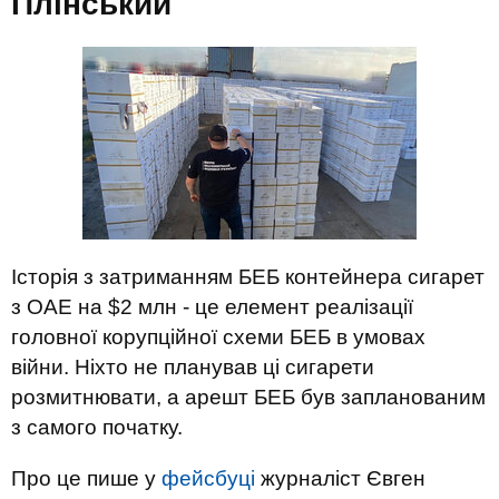
Плінський
Історія з затриманням БЕБ контейнера сигарет
з ОАЕ на $2 млн - це елемент реалізації
головної корупційної схеми БЕБ в умовах
війни. Ніхто не планував ці сигарети
розмитнювати, а арешт БЕБ був запланованим
з самого початку.
Про це пише у
фейсбуці
журналіст Євген