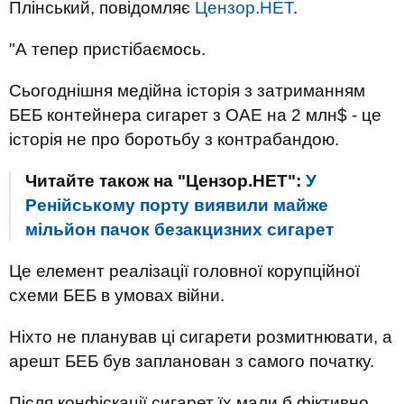
Плінський, повідомляє
Цензор.НЕТ
.
"А тепер пристібаємось.
Сьогоднішня медійна історія з затриманням
БЕБ контейнера сигарет з ОАЕ на 2 млн$ - це
історія не про боротьбу з контрабандою.
Читайте також на "Цензор.НЕТ":
У
Ренійському порту виявили майже
мільйон пачок безакцизних сигарет
Це елемент реалізації головної корупційної
схеми БЕБ в умовах війни.
Ніхто не планував ці сигарети розмитнювати, а
арешт БЕБ був запланован з самого початку.
Після конфіскації сигарет їх мали б фіктивно