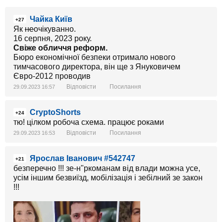
Чайка Київ
+27
Як
не
очікуванно.
16 серпня, 2023 року.
Свіже обличчя реформ.
Бюро економічної безпеки отримало нового
тимчасового директора, він ще з Януковичем
Євро-2012 проводив
Відповісти
Посилання
29.09.2023 16:57
CryptoShorts
+24
тю! цілком робоча схема. працює роками
Відповісти
Посилання
29.09.2023 16:53
Ярослав Іванович #542747
+21
безперечно !!! зе-н"ркоманам від влади можна усе,
усім іншим безвиїзд, мобілізація і зебілний зе закон
!!!