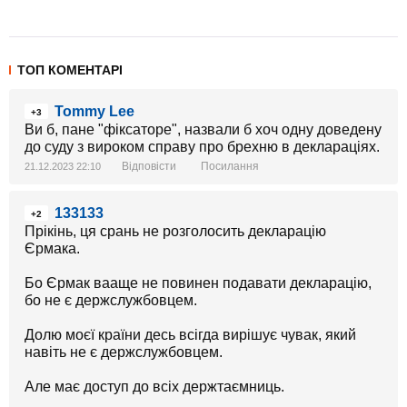
ТОП КОМЕНТАРІ
Tommy Lee
+3
Ви б, пане "фіксаторе", назвали б хоч одну доведену
до суду з вироком справу про брехню в деклараціях.
Відповісти
Посилання
21.12.2023 22:10
133133
+2
Прікінь, ця срань не розголосить декларацію
Єрмака.
Бо Єрмак вааще не повинен подавати декларацію,
бо не є держслужбовцем.
Долю моєї країни десь всігда вирішує чувак, який
навіть не є держслужбовцем.
Але має доступ до всіх держтаємниць.