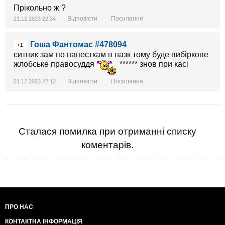
Прікольно ж ?
Відповісти
Посилання
21.12.2023 22:34
Гоша Фантомас #478094
+1
ситник зам по напесткам в назк тому буде вибіркове
жлобське правосуддя
****** знов при касі
Відповісти
Посилання
21.12.2023 22:12
Сталася помилка при отриманні списку
коментарів.
ПРО НАС
КОНТАКТНА ІНФОРМАЦІЯ