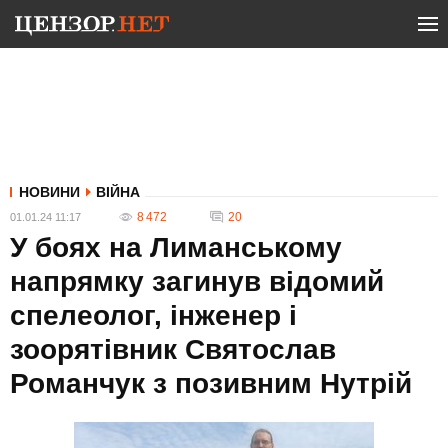
НОВИНИ
ВІЙНА
8 472
20
01.01.24 11:17
У боях на Лиманському
напрямку загинув відомий
спелеолог, інженер і
зоорятівник Святослав
Романчук з позивним Нутрій