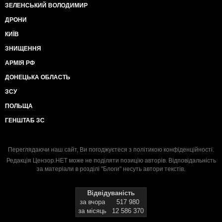
ЗЕЛЕНСЬКИЙ ВОЛОДИМИР
ДРОНИ
КИЇВ
ЗНИЩЕННЯ
АРМІЯ РФ
ДОНЕЦЬКА ОБЛАСТЬ
ЗСУ
ПОЛЬЩА
ГЕНШТАБ ЗС
Переглядаючи наш сайт, Ви погоджуєтеся з
політикою конфіденційності
.
Редакція Цензор.НЕТ може не поділяти позицію авторів. Відповідальність
за матеріали в розділі "Блоги" несуть автори текстів.
Відвідуваність
за вчора
517 980
за місяць
12 586 370