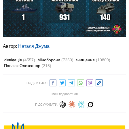
Автор:
Наталя Джума
ліквідація
(4557)
Міноборони
(7250)
знищення
(10809)
Павлюк Олександр
(215)
ПОДІЛИТИСЯ:
Мені подобається
ПІДСУМУВАТИ: