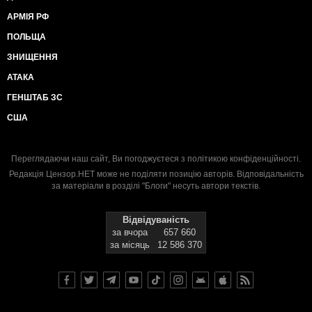
АРМІЯ РФ
ПОЛЬЩА
ЗНИЩЕННЯ
АТАКА
ГЕНШТАБ ЗС
США
Переглядаючи наш сайт, Ви погоджуєтеся з
політикою конфіденційності
.
Редакція Цензор.НЕТ може не поділяти позицію авторів. Відповідальність
за матеріали в розділі "Блоги" несуть автори текстів.
Відвідуваність
за вчора
657 660
за місяць
12 586 370