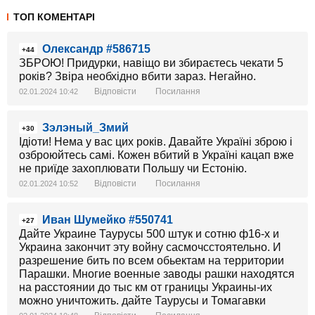
ТОП КОМЕНТАРІ
Олександр #586715
+44
ЗБРОЮ! Придурки, навіщо ви збираєтесь чекати 5
років? Звіра необхідно вбити зараз. Негайно.
Відповісти
Посилання
02.01.2024 10:42
Зэлэный_Змий
+30
Ідіоти! Нема у вас цих років. Давайте Україні зброю і
озброюйтесь самі. Кожен вбитий в Україні кацап вже
не приїде захоплювати Польшу чи Естонію.
Відповісти
Посилання
02.01.2024 10:52
Иван Шумейко #550741
+27
Дайте Украине Таурусы 500 штук и сотню ф16-х и
Украина закончит эту войну сасмочсстоятельно. И
разрешение бить по всем обьектам на территории
Парашки. Многие военные заводы рашки находятся
на расстоянии до тыс км от границы Украины-их
можно уничтожить. дайте Таурусы и Томагавки