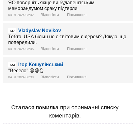
ЯО поверніть якщо ви будапештським
меморандумом сраку підтерли.
Відповісти
Посилання
04.01.2024 08:42
Vladyslav Novikov
+37
Тобто, USA більш не є світовим лідером? Дякую, що
попередили.
Відповісти
Посилання
04.01.2024 08:45
Ігор Кошулінський
+23
"Весело" 😪😪👆
Відповісти
Посилання
04.01.2024 08:39
Сталася помилка при отриманні списку
коментарів.