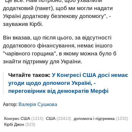
"Це все. Нам потрібно, щоб ухвалили
додатковий (пакет), щоб ми могли надати
Україні додаткову безпекову допомогу", -
зауважив Кірбі.
Він вказав, що після цього, за відсутності
додаткового фінансування, немає іншого
"чарівного горщика", в якому можна було б
знайти підтримку для України.
Читайте також:
У Конгресі США досі немає
угоди щодо допомоги Україні, -
переговірник від демократів Мерфі
Автор:
Валерiя Сушкова
Конгрес США
(1215)
США
(22413)
допомога і підтримка
(1232)
Кірбі Джон
(523)