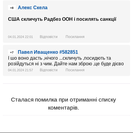
Алекс Скела
+8
США скличуть Радбез ООН і посилять санкції
Відповісти
Посилання
04.01.2024 22:01
Павел Иващенко #582851
+7
І шо воно дасть ,нічого ...скличуть ,посидють та
розійдуться ні з чим. Дайте нам зброю ,це буде дієво
Відповісти
Посилання
04.01.2024 21:57
Сталася помилка при отриманні списку
коментарів.