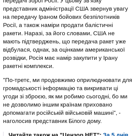
передачі зброї Росії. У цьому зв’язку
представник адміністрації США звернув увагу
на передачу Іраном бойових безпілотників
Росії, а також наміри продати балістичні
ракети. Наразі, за його словами, США не
мають підтверджень, що передача ракет уже
відбулася, однак, за оцінками американської
розвідки, Росія має намір закупити у Ірану
ракетні комплекси.
"По-третє, ми продовжимо оприлюднювати для
громадськості інформацію та викривати ці
угоди зі зброєю, як ми робимо сьогодні, бо ми
не дозволимо іншим країнам приховано
допомагати російській військовій машині", -
наголосив представник Білого дому.
Читайте також на "Цензор.НЕТ":
За 5 днів