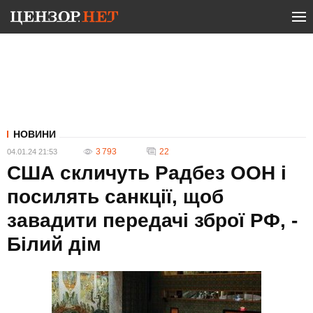
НОВИНИ
3 793
22
04.01.24 21:53
США скличуть Радбез ООН і
посилять санкції, щоб
завадити передачі зброї РФ, -
Білий дім