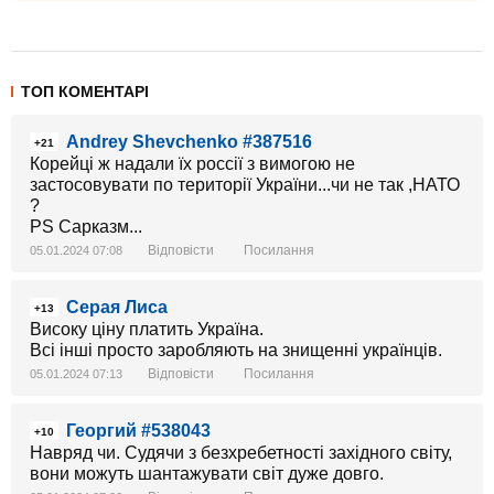
ТОП КОМЕНТАРІ
Andrey Shevchenko #387516
+21
Корейці ж надали їх россії з вимогою не
застосовувати по території України...чи не так ,НАТО
?
PS Сарказм...
Відповісти
Посилання
05.01.2024 07:08
Серая Лиса
+13
Високу ціну платить Україна.
Всі інші просто заробляють на знищенні українців.
Відповісти
Посилання
05.01.2024 07:13
Георгий #538043
+10
Навряд чи. Судячи з безхребетності західного світу,
вони можуть шантажувати світ дуже довго.