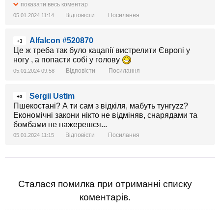
показати весь коментар
Відповісти
Посилання
05.01.2024 11:14
Alfalcon #520870
+3
Це ж треба так було кацапії вистрелити Європі у
ногу , а попасти собі у голову
Відповісти
Посилання
05.01.2024 09:58
Sergii Ustim
+3
Пшекостані? А ти сам з відкіля, мабуть тунгуzz?
Економічні закони нікто не відміняв, снарядами та
бомбами не нажерешся...
Відповісти
Посилання
05.01.2024 11:15
Сталася помилка при отриманні списку
коментарів.