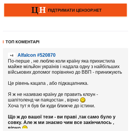
ТОП КОМЕНТАРІ
Alfalcon #520870
+4
По-перше , не люблю коли країну яка прихистила
майже мільйон українів і надала одну з найбільших
військових допомог порівняно до ВВП - принижують
Це рівень кацапа , або підкацапника.
Я ж не називаю країну де править клоун -
шапітоленд чи паяцостан , вірно
Хоча тут я був би куди ближче до істини.
Що ж до вашої тези - ви праві ,так само було у
совку. Але ж ми знаємо чим все закінчилось ,
вірно