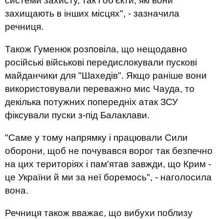
системи захисту, так і об'єкти, які вони
захищають в інших місцях", - зазначила
речниця.
Також Гуменюк розповіла, що нещодавно
російські військові передислокували пускові
майданчики для "Шахедів". Якщо раніше вони
використовували переважно мис Чауда, то
декілька потужних попередніх атак ЗСУ
фіксували пуски з-під Балаклави.
"Саме у тому напрямку і працювали Сили
оборони, щоб не почувався ворог так безпечно
на цих територіях і пам'ятав завжди, що Крим -
це України й ми за неї боремось", - наголосила
вона.
Речниця також вважає, що вибухи поблизу