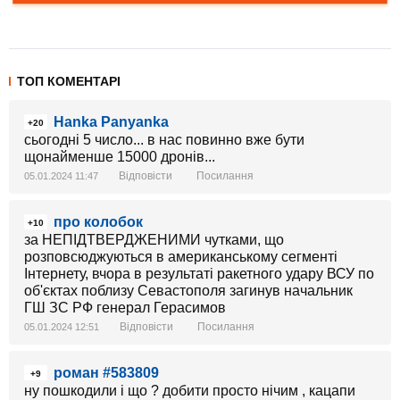
ТОП КОМЕНТАРІ
Hanka Panyanka
+20
сьогодні 5 число... в нас повинно вже бути
щонайменше 15000 дронів...
Відповісти
Посилання
05.01.2024 11:47
про колобок
+10
за НЕПІДТВЕРДЖЕНИМИ чутками, що
розповсюджуються в американському сегменті
Інтернету, вчора в результаті ракетного удару ВСУ по
об'єктах поблизу Севастополя загинув начальник
ГШ ЗС РФ генерал Герасимов
Відповісти
Посилання
05.01.2024 12:51
роман #583809
+9
ну пошкодили і що ? добити просто нічим , кацапи