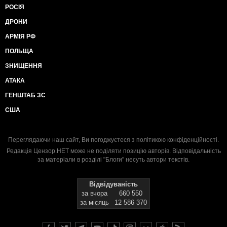
РОСІЯ
ДРОНИ
АРМІЯ РФ
ПОЛЬЩА
ЗНИЩЕННЯ
АТАКА
ГЕНШТАБ ЗС
США
Переглядаючи наш сайт, Ви погоджуєтеся з
політикою конфіденційності
.
Редакція Цензор.НЕТ може не поділяти позицію авторів. Відповідальність
за матеріали в розділі "Блоги" несуть автори текстів.
Відвідуваність
за вчора
660 550
за місяць
12 586 370