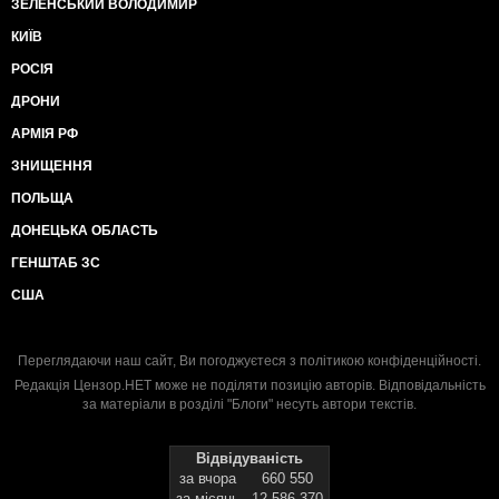
ЗЕЛЕНСЬКИЙ ВОЛОДИМИР
КИЇВ
РОСІЯ
ДРОНИ
АРМІЯ РФ
ЗНИЩЕННЯ
ПОЛЬЩА
ДОНЕЦЬКА ОБЛАСТЬ
ГЕНШТАБ ЗС
США
Переглядаючи наш сайт, Ви погоджуєтеся з
політикою конфіденційності
.
Редакція Цензор.НЕТ може не поділяти позицію авторів. Відповідальність
за матеріали в розділі "Блоги" несуть автори текстів.
Відвідуваність
за вчора
660 550
за місяць
12 586 370