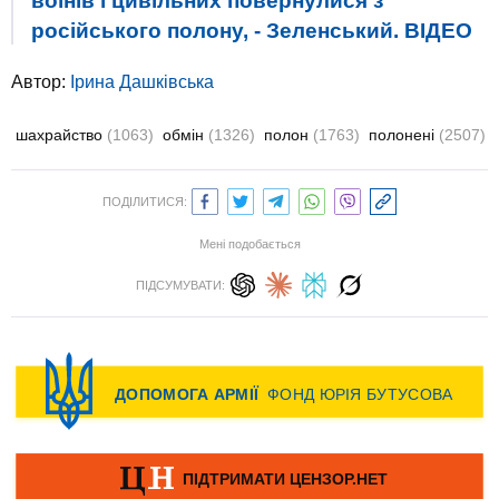
воїнів і цивільних повернулися з
російського полону, - Зеленський. ВIДЕО
Автор:
Ірина Дашківська
шахрайство
(1063)
обмін
(1326)
полон
(1763)
полонені
(2507)
ПОДІЛИТИСЯ:
Мені подобається
ПІДСУМУВАТИ: