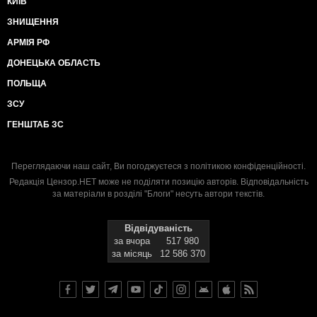
КИЇВ
ЗНИЩЕННЯ
АРМІЯ РФ
ДОНЕЦЬКА ОБЛАСТЬ
ПОЛЬЩА
ЗСУ
ГЕНШТАБ ЗС
Переглядаючи наш сайт, Ви погоджуєтеся з
політикою конфіденційності
.
Редакція Цензор.НЕТ може не поділяти позицію авторів. Відповідальність
за матеріали в розділі "Блоги" несуть автори текстів.
Відвідуваність
за вчора
517 980
за місяць
12 586 370