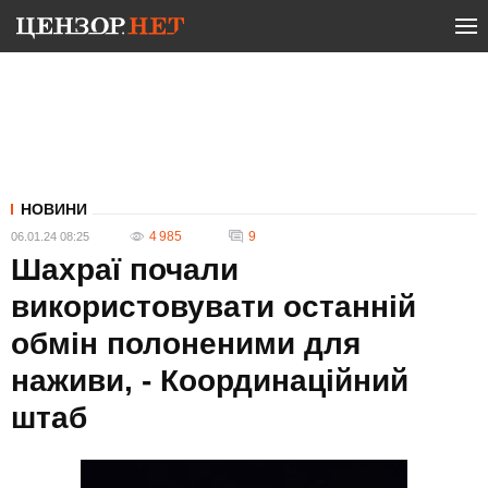
НОВИНИ
4 985
9
06.01.24 08:25
Шахраї почали
використовувати останній
обмін полоненими для
наживи, - Координаційний
штаб