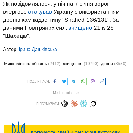
Як повідомлялося, у ніч на 7 січня ворог
вчергове
атакував
Україну з використанням
дронів-камікадзе типу "Shahed-136/131". За
даними Повітряних сил,
знищено
21 із 28
"Шахедів".
Автор:
Ірина Дашківська
Миколаївська область
(2412)
знищення
(10790)
дрони
(8556)
ПОДІЛИТИСЯ:
Мені подобається
ПІДСУМУВАТИ: