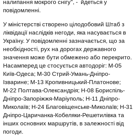
налипання мокрого снігу", - йдеться у
повідомленні.
У міністерстві створено цілодобовий Штаб з
ліквідації наслідків негоди, яка насувається в
Україну. У повідомленні зазначається, що за
необхідності, рух на дорогах державного
значення може бути обмежено або перекрито.
Насамперед це стосується автодоріг: М-05
Київ-Одеса; М-30 Стрий-Умань-Дніпро-
Ізварине; М-13 Кропивницький-Платонове;
М-22 Полтава-Олександрія; Н-08 Бориспіль-
Дніпро-Запоріжжя-Маріуполь; Н-11 Дніпро-
Миколаїв; Н-24 Благовіщенське-Миколаїв; Н-31
Дніпро-Царичанка-Кобеляки-Решетилівка та
інших основних маршрутів, в залежності від
погоди.