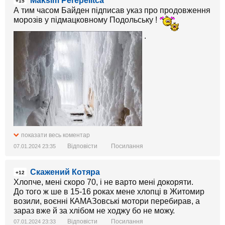
Maksim Perepelitca
+15
А тим часом Байден підписав указ про продовження
морозів у підмацковному Подольську !
.
показати весь коментар
Відповісти
Посилання
07.01.2024 23:35
Скажений Котяра
+12
Хлопче, мені скоро 70, і не варто мені докоряти.
До того ж ше в 15-16 роках мене хлопці в Житомир
возили, воєнні КАМАЗовські мотори перебирав, а
зараз вже й за хлібом не ходжу бо не можу.
Відповісти
Посилання
07.01.2024 23:33