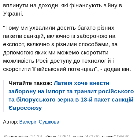
вплинути на доходи, які фінансують війну в
Україні.
"Тому ми ухвалили досить багато різних
пакетів санкцій, включно із забороною на
експорт, включно з різними способами, за
допомогою яких ми можемо скоротити
можливість Росії доступу до технологій і
скоротити її військовий потенціал", - додав він.
Читайте також:
Латвія хоче внести
заборону на імпорт та транзит російського
та білоруського зерна в 13-й пакет санкцій
Євросоюзу
Автор:
Валерiя Сушкова
Єврокомісія
(1470)
зброя
(7264)
росія
(47276)
санкції
(9506)