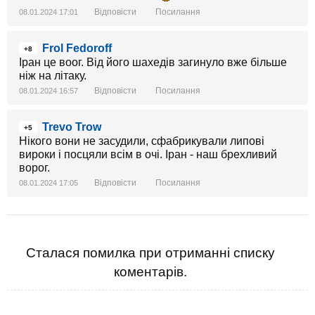
Відповісти
Посилання
08.01.2024 17:01
Frol Fedoroff
+8
Іран це воог. Від його шахедів загинуло вже більше
ніж на літаку.
Відповісти
Посилання
08.01.2024 16:57
Trevo Trow
+5
Нікого вони не засудили, сфабрикували липові
вироки і посцяли всім в очі. Іран - наш брехливий
ворог.
Відповісти
Посилання
08.01.2024 17:05
Сталася помилка при отриманні списку
коментарів.