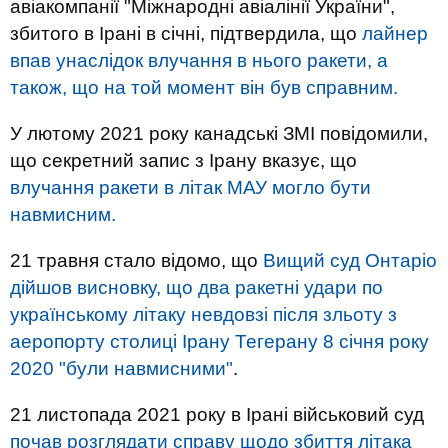
авіакомпанії "Міжнародні авіалінії України",
збитого в Ірані в січні, підтвердила, що
лайнер
впав унаслідок влучання в нього ракети, а
також, що на той момент він був справним.
У лютому 2021 року канадські ЗМІ повідомили,
що секретний запис з Ірану вказує, що
влучання ракети в літак МАУ могло бути
навмисним.
21 травня стало відомо, що
Вищий суд Онтаріо
дійшов висновку, що два ракетні удари по
українському літаку невдовзі після зльоту з
аеропорту столиці Ірану Тегерану 8 січня року
2020 "були навмисними"
.
21 листопада 2021 року в Ірані військовий суд
почав розглядати справу щодо збиття літака