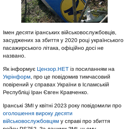
Імен десяти іранських військовослужбовців,
засуджених за збиття у 2020 році українського
пасажирського літака, офіційно досі не
названо.
Як інформує
Цензор.НЕТ
із посиланням на
Укрінформ
, про це повідомив тимчасовий
повірений у справах України в Ісламській
Республіці Іран Євген Кравченко.
Іранські ЗМІ у квітні 2023 року повідомили про
оголошення вироку десяти
військовослужбовцям
у справі про збиття
рейсу PS752. За даними ЗМІ, цьому