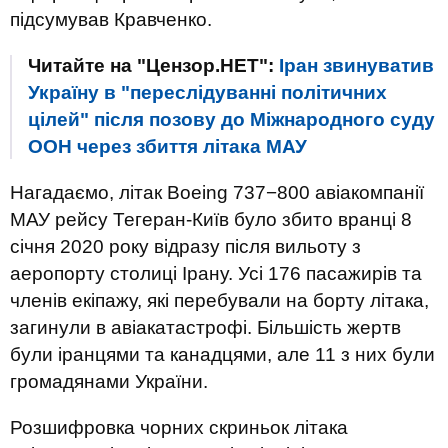
підсумував Кравченко.
Читайте на "Цензор.НЕТ":
Іран звинуватив
Україну в "переслідуванні політичних
цілей" після позову до Міжнародного суду
ООН через збиття літака МАУ
Нагадаємо, літак Boeing 737−800 авіакомпанії
МАУ рейсу Тегеран-Київ було збито вранці 8
січня 2020 року відразу після вильоту з
аеропорту столиці Ірану. Усі 176 пасажирів та
членів екіпажу, які перебували на борту літака,
загинули в авіакатастрофі. Більшість жертв
були іранцями та канадцями, але 11 з них були
громадянами України.
Розшифровка чорних скриньок літака