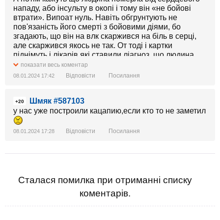
нападу, або інсульту в окопі і тому він «не бойові
втрати». Випоат нуль. Навіть обгрунтують не
пов'язаність його смерті з бойовими діями, бо
згадають, що він на влк скаржився на біль в серці,
але скаржився якось не так. От тоді і картки
піднімуть і лікарів які ставили ліагноз, що людина
хвора була «ізначально», а тому сам винен, що не
показати весь коментар
зумів переконати ВЛК в цьому.
Відповісти
Посилання
08.01.2024 17:42
Шмяк #587103
+20
у нас уже построили кацапию,если кто то не заметил
Відповісти
Посилання
08.01.2024 17:28
Сталася помилка при отриманні списку
коментарів.