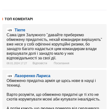
ТОП КОМЕНТАРІ
Tierre
+25
Сама ідея Залужного "давайте приберемо
обмежену придатність, нехай командири вирішують"
вже несе у собі офігенні корупційні ризики, бо
занадто багато надається цим командирам влади
вирішувати долі і занадто мало у них
відповідальності за свої дії.
Відповісти
Посилання
08.01.2024 17:27
Лазоренко Лариса
+23
Обмежено придатна армія це щось нове в науці і
техниці.
Варто розуміти, що обмежено придатні це ті хто не
схотів корумпувати мсекі аби купувати інвалідність.
А потім кажуть що людина померла від сердцевого