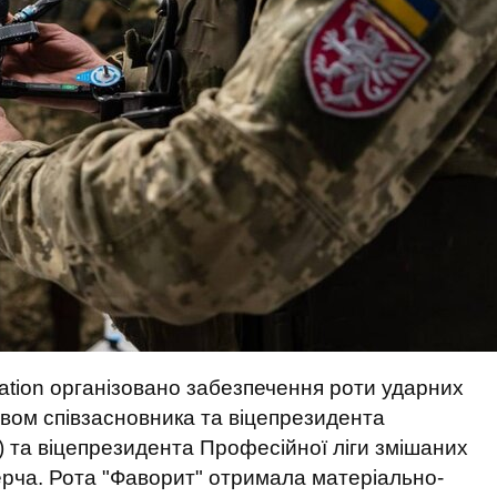
ation організовано забезпечення роти ударних
твом співзасновника та віцепрезидента
 та віцепрезидента Професійної ліги змішаних
ча. Рота "Фаворит" отримала матеріально-