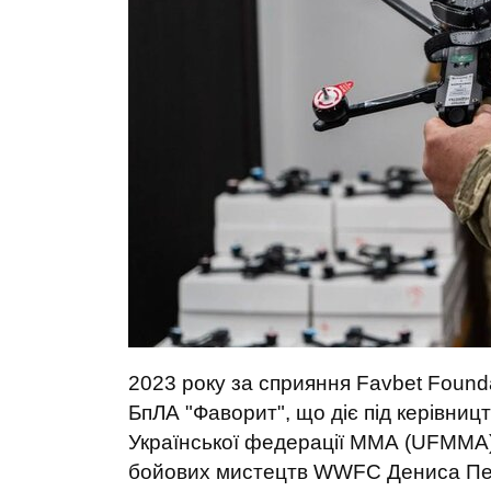
2023 року за сприяння Favbet Found
БпЛА "Фаворит", що діє під керівниц
Української федерації ММА (UFMМА)
бойових мистецтв WWFC Дениса Пер