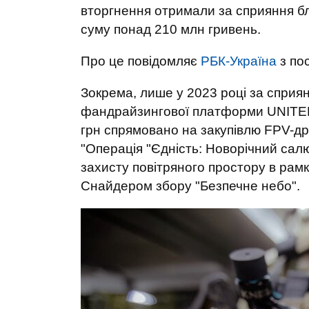
вторгнення отримали за сприяння бл
суму понад 210 млн гривень.
Про це повідомляє
РБК-Україна
з по
Зокрема, лише у 2023 році за сприя
фандрайзингової платформи UNITED2
грн спрямовано на закупівлю FPV-дро
"Операція "Єдність: Новорічний салют
захисту повітряного простору в ра
Снайдером збору "Безпечне небо".