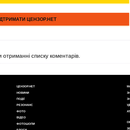
 отриманні списку коментарів.
ЦЕНЗОР.НЕТ
М
НОВИНИ
З
ПОДІЇ
З
РЕЗОНАНС
У
ФОТО
А
ВІДЕО
О
ФОТОШОПИ
З
БЛОГИ