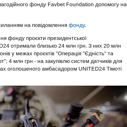
агодійного фонду Favbet Foundation допомогу на
силанням на повідомлення
фонду
.
ння фонду проєкти президентської
4 отримали близько 24 млн грн. З них 20 млн
нів у межах проєктів "Операція "Єдність" та
"; 4 млн грн - на закупівлю систем датчиків для
мках оголошеного амбасадором UNITED24 Тімоті