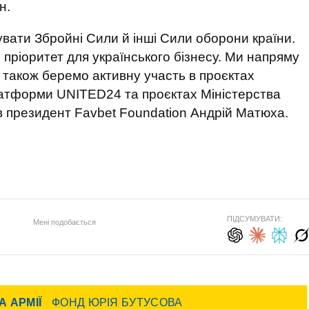
н.
ати Збройні Сили й інші Сили оборони країни.
пріоритет для українського бізнесу. Ми напряму
а також беремо активну участь в проєктах
атформи UNITED24 та проєктах Міністерства
в президент Favbet Foundation Андрій Матюха.
ПІДСУМУВАТИ:
Мені подобається