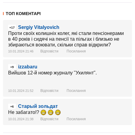
ТОП КОМЕНТАРІ
Sergiy Vitalyovich
+17
Проти своїх колишніх колег, які стали пенсіонерами
в 40 років і сидячі на пенсії та пільгах і близько не
збираються воювати, скільки справ відкрили?
Відповісти
Посилання
10.01.2024 21:46
izzabaru
+9
Вийшов 12-й номер журналу "Ухилянт".
Відповісти
Посилання
10.01.2024 21:52
Старый зольдат
+6
Не забагато!?
Відповісти
Посилання
10.01.2024 21:38