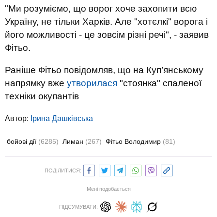
"Ми розуміємо, що ворог хоче захопити всю
Україну, не тільки Харків. Але "хотєлкі" ворога і
його можливості - це зовсім різні речі", - заявив
Фітьо.
Раніше Фітьо повідомляв, що на Куп’янському
напрямку вже
утворилася
"стоянка" спаленої
техніки окупантів
Автор:
Ірина Дашківська
бойові дії
(6285)
Лиман
(267)
Фітьо Володимир
(81)
ПОДІЛИТИСЯ:
Мені подобається
ПІДСУМУВАТИ: