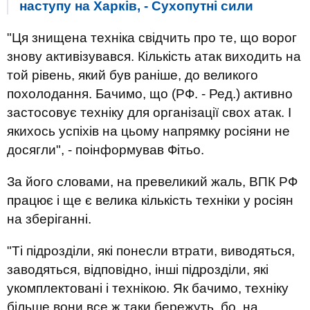
наступу на Харків, - Сухопутні сили
"Ця знищена техніка свідчить про те, що ворог
знову активізувався. Кількість атак виходить на
той рівень, який був раніше, до великого
похолодання. Бачимо, що (РФ. - Ред.) активно
застосовує техніку для організації свох атак. І
якихось успіхів на цьому напрямку росіяни не
досягли", - поінформував Фітьо.
За його словами, на превеликий жаль, ВПК РФ
працює і ще є велика кількість техніки у росіян
на зберіганні.
"Ті підрозділи, які понесли втрати, виводяться,
заводяться, відповідно, інші підрозділи, які
укомплектовані і технікою. Як бачимо, техніку
більше вони все ж таки бережуть, бо, на