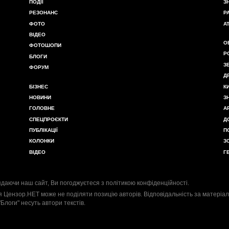
ПОДІЇ
З
РЕЗОНАНС
Р
ФОТО
А
ВІДЕО
О
ФОТОШОПИ
Р
БЛОГИ
З
ФОРУМ
Д
БІЗНЕС
К
НОВИНИ
З
ГОЛОВНЕ
А
СПЕЦПРОЄКТИ
Д
ПУБЛІКАЦІЇ
П
КОЛОНКИ
З
ВІДЕО
Г
даючи наш сайт, Ви погоджуєтеся з
політикою конфіденційності
.
я Цензор.НЕТ може не поділяти позицію авторів. Відповідальність за матеріал
"Блоги" несуть автори текстів.