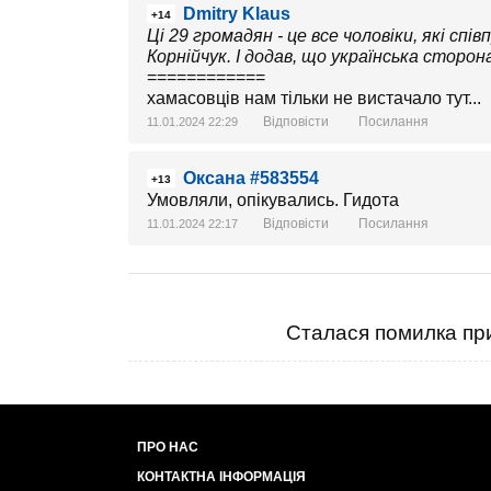
Dmitry Klaus
+14
Ці 29 громадян - це все чоловіки, які сп
Корнійчук. І додав, що українська сторо
============
хамасовців нам тільки не вистачало тут...
Відповісти
Посилання
11.01.2024 22:29
Оксана #583554
+13
Умовляли, опікувались. Гидота
Відповісти
Посилання
11.01.2024 22:17
Сталася помилка при
ПРО НАС
КОНТАКТНА ІНФОРМАЦІЯ