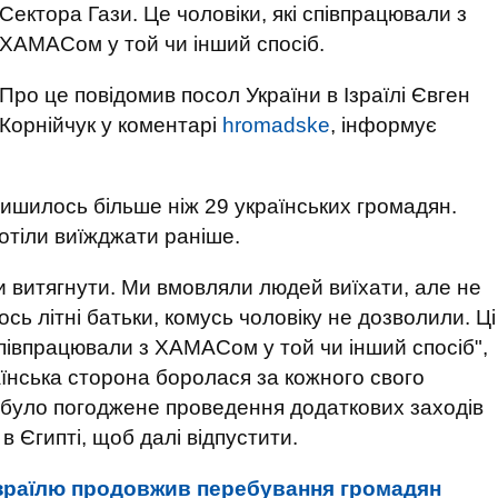
Сектора Гази. Це чоловіки, які співпрацювали з
ХАМАСом у той чи інший спосіб.
Про це повідомив посол України в Ізраїлі Євген
Корнійчук у коментарі
hromadske
, інформує
лишилось більше ніж 29 українських громадян.
хотіли виїжджати раніше.
и витягнути. Ми вмовляли людей виїхати, але не
ось літні батьки, комусь чоловіку не дозволили. Ці
співпрацювали з ХАМАСом у той чи інший спосіб",
раїнська сторона боролася за кожного свого
 було погоджене проведення додаткових заходів
в Єгипті, щоб далі відпустити.
Ізраїлю продовжив перебування громадян