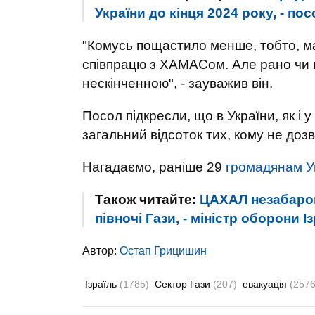
України до кінця 2024 року, - по
"Комусь пощастило менше, тобто, ма
співпрацю з ХАМАСом. Але рано чи пі
нескінченною", - зауважив він.
Посол підкресли, що в України, як і у
загальний відсоток тих, кому не доз
Нагадаємо, раніше 29
громадянам Ук
Також читайте:
ЦАХАЛ незабаром
півночі Гази, - міністр оборони 
Автор:
Остап Грицишин
Ізраїль
(1785)
Сектор Гази
(207)
евакуація
(2576