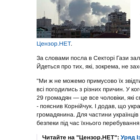
Цензор.НЕТ
.
За словами посла в Секторі Гази за
Йдеться про тих, які, зокрема, не за
"Ми ж не можемо примусово їх звідт
всі погодились з різних причин. У ког
29 громадян — це все чоловіки, які 
- пояснив Корнійчук. І додав, що ук
громадянина. Для частини українців
безпеки під час їхнього перебування 
Читайте на "Цензор.НЕТ":
Уряд 