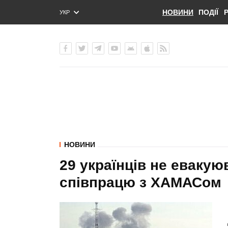
НОВИНИ
ПОДІЇ
УКР
ENG
РУС
НОВИНИ
29 українців не евакую
співпрацю з ХАМАСом