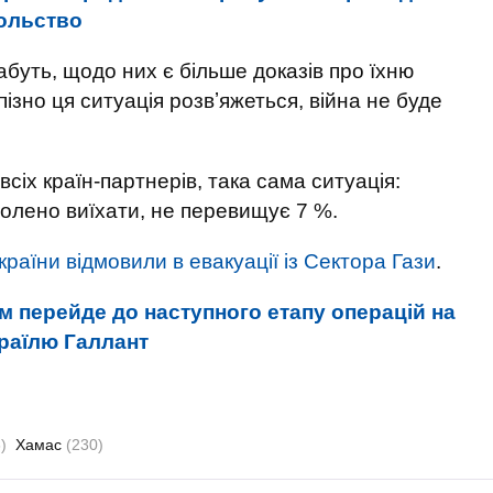
сольство
буть, щодо них є більше доказів про їхню
зно ця ситуація розвʼяжеться, війна не буде
 всіх країн-партнерів, така сама ситуація:
волено виїхати, не перевищує 7 %.
раїни відмовили в евакуації із Сектора Гази
.
 перейде до наступного етапу операцій на
Ізраїлю Галлант
)
Хамас
(230)