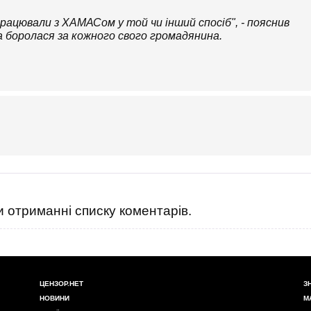
івпрацювали з ХАМАСом у той чи інший спосіб", - пояснив
на боролася за кожного свого громадянина.
 отриманні списку коментарів.
ЦЕНЗОР.НЕТ
З
НОВИНИ
М