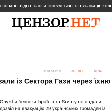
РЕЗОНАНС
ВІДЕО
БЛОГИ
ФОРУМ
БІЗНЕС
ПУБЛІКАЦІЇ
КОЛ
6 012
34
11.01.24 22:12
вали із Сектора Гази через їхню
Служби безпеки Ізраїлю та Єгипту не надали
дозвіл на евакуацію 29 українських громадян із