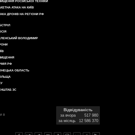
НИЩЕННЯ РОСІЙСЬКОЇ ТЕХНІКИ
АКЕТНА АТАКА НА КИЇВ
ТАКА ДРОНІВ НА РЕГІОНИ РФ
БСТРІЛ
ОСІЯ
ЕЛЕНСЬКИЙ ВОЛОДИМИР
РОНИ
ИЇВ
НИЩЕННЯ
РМІЯ РФ
ОНЕЦЬКА ОБЛАСТЬ
ОЛЬЩА
СУ
ЕНШТАБ ЗС
Відвідуваність
и в
за вчора
517 980
за місяць
12 586 370