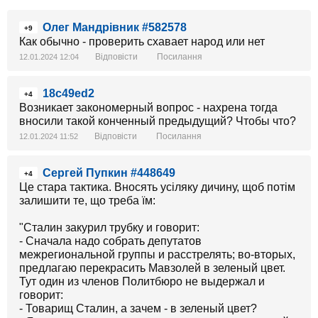
Олег Мандрівник #582578
+9
Как обычно - проверить схавает народ или нет
Відповісти
Посилання
12.01.2024 12:04
18c49ed2
+4
Возникает закономерный вопрос - нахрена тогда
вносили такой конченный предыдущий? Чтобы что?
Відповісти
Посилання
12.01.2024 11:52
Сергей Пупкин #448649
+4
Це стара тактика. Вносять усіляку дичину, щоб потім
залишити те, що треба їм:
"Сталин закурил трубку и говорит:
- Сначала надо собрать депутатов
межрегиональной группы и расстрелять; во-вторых,
предлагаю перекрасить Мавзолей в зеленый цвет.
Тут один из членов Политбюро не выдержал и
говорит:
- Товарищ Сталин, а зачем - в зеленый цвет?