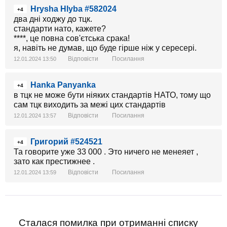
Hrysha Hlyba #582024
+4
два дні ходжу до тцк.
стандарти нато, кажете?
****, це повна сов'єтська срака!
я, навіть не думав, що буде гірше ніж у сересері.
Відповісти
Посилання
12.01.2024 13:50
Hanka Panyanka
+4
в тцк не може бути ніяких стандартів НАТО, тому що
сам тцк виходить за межі цих стандартів
Відповісти
Посилання
12.01.2024 13:57
Григорий #524521
+4
Та говорите уже 33 000 . Это ничего не менеяет ,
зато как престижнее .
Відповісти
Посилання
12.01.2024 13:59
Сталася помилка при отриманні списку