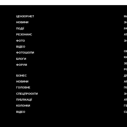
ЦЕНЗОР.НЕТ
М
НОВИНИ
З
ПОДІЇ
Р
РЕЗОНАНС
А
ФОТО
З
ВІДЕО
О
ФОТОШОПИ
К
БЛОГИ
З
ФОРУМ
Р
БІЗНЕС
Д
НОВИНИ
А
ГОЛОВНЕ
П
СПЕЦПРОЄКТИ
З
ПУБЛІКАЦІЇ
А
КОЛОНКИ
Г
ВІДЕО
С