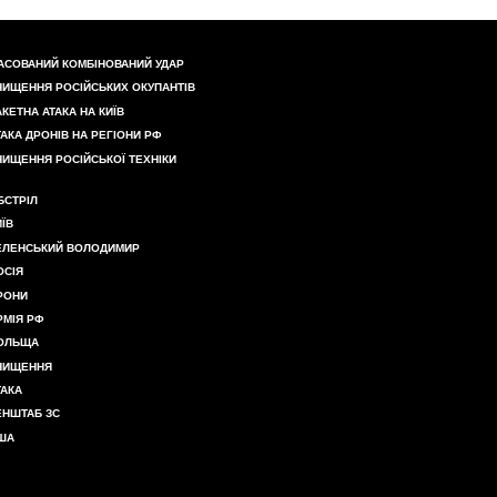
АСОВАНИЙ КОМБІНОВАНИЙ УДАР
НИЩЕННЯ РОСІЙСЬКИХ ОКУПАНТІВ
АКЕТНА АТАКА НА КИЇВ
ТАКА ДРОНІВ НА РЕГІОНИ РФ
НИЩЕННЯ РОСІЙСЬКОЇ ТЕХНІКИ
БСТРІЛ
ИЇВ
ЕЛЕНСЬКИЙ ВОЛОДИМИР
ОСІЯ
РОНИ
РМІЯ РФ
ОЛЬЩА
НИЩЕННЯ
ТАКА
ЕНШТАБ ЗС
ША