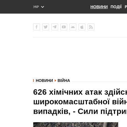
НОВИНИ
ПОДІЇ
УКР
ENG
РУС
НОВИНИ
ВІЙНА
626 хімічних атак здійс
широкомасштабної війн
випадків, - Сили підтр