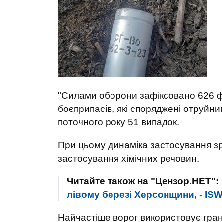
"Силами оборони зафіксовано 626 ф
боєприпасів, які споряджені отруйни
поточного року 51 випадок.
При цьому динаміка застосування зр
застосування хімічних речовин.
Читайте також на "Цензор.НЕТ":
лівому березі Херсонщини, - IS
Найчастіше ворог використовує гранат