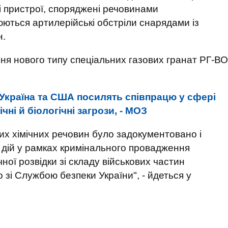
і пристрої, споряджені речовинами
юються артилерійські обстріли снарядами із
н.
ня нового типу спеціальних газових гранат РГ-ВО
Україна та США посилять співпрацю у сфері
чні й біологічні загрози, - МОЗ
их хімічних речовин було задокументовано і
 дій у рамках кримінального провадження
ічної розвідки зі складу військових частин
зі Службою безпеки України", - йдеться у