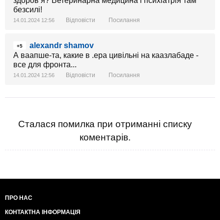
здоровʼя? Ветеринарна медицина і психіатрія там
безсилі!
Відповісти
Посилання
14.01.2024 12:56
alexandr shamov
+5
А ваапше-та, какие в .ера цивiльнi на каазлабаде -
все для фронта...
Відповісти
Посилання
14.01.2024 12:56
Сталася помилка при отриманні списку
коментарів.
ПРО НАС
КОНТАКТНА ІНФОРМАЦІЯ