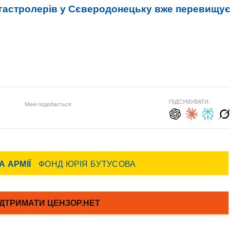
н-гастролерів у Сєверодонецьку вже перевищу
ПІДСУМУВАТИ:
Мені подобається