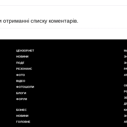
 отриманні списку коментарів.
ЦЕНЗОР.НЕТ
М
НОВИНИ
З
ПОДІЇ
З
РЕЗОНАНС
Р
ФОТО
А
ВІДЕО
О
ФОТОШОПИ
Р
БЛОГИ
З
ФОРУМ
Д
БІЗНЕС
К
НОВИНИ
З
ГОЛОВНЕ
А