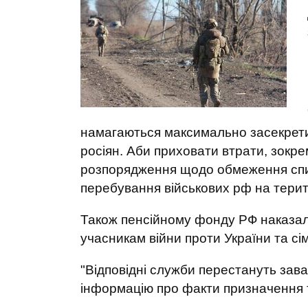
намагаються максимально засекрети
росіян. Аби приховати втрати, зокре
розпорядження щодо обмеження списк
перебування військових рф на територ
Також пенсійному фонду РФ наказал
учасникам війни проти України та сі
"Відповідні служби перестануть зав
інформацію про факти призначення т