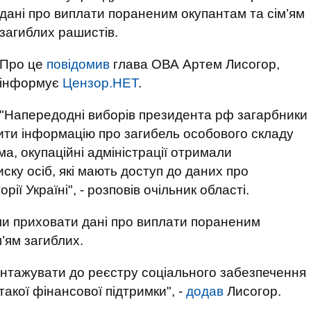
дані про виплати пораненим окупантам та сім’ям
загиблих рашистів.
Про це
повідомив
глава ОВА Артем Лисогор,
інформує
Цензор.НЕТ
.
"Напередодні виборів президента рф загарбники
ти інформацію про загибель особового складу
ма, окупаційні адміністрації отримали
у осіб, які мають доступ до даних про
ії Україні", - розповів очільник області.
и приховати дані про виплати пораненим
м’ям загиблих.
антажувати до реєстру соціального забезпечення
акої фінансової підтримки", -
додав
Лисогор.