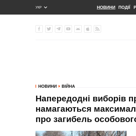
НОВИНИ
ПОДІЇ
УКР
ENG
РУС
НОВИНИ
ВІЙНА
Напередодні виборів п
намагаються максимал
про загибель особового