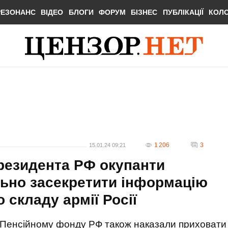
РЕЗОНАНС
ВІДЕО
БЛОГИ
ФОРУМ
БІЗНЕС
ПУБЛІКАЦІЇ
КОЛ
1 206
3
15.01.24 09:21
резидента РФ окупанти
ьно засекретити інформацію
 складу армії Росії
Пенсійному фонду РФ також наказали приховати