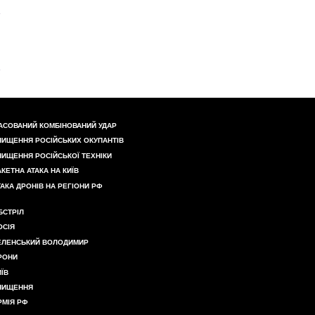
АСОВАНИЙ КОМБІНОВАНИЙ УДАР
НИЩЕННЯ РОСІЙСЬКИХ ОКУПАНТІВ
НИЩЕННЯ РОСІЙСЬКОЇ ТЕХНІКИ
АКЕТНА АТАКА НА КИЇВ
ТАКА ДРОНІВ НА РЕГІОНИ РФ
БСТРІЛ
ОСІЯ
ЕЛЕНСЬКИЙ ВОЛОДИМИР
РОНИ
ИЇВ
НИЩЕННЯ
РМІЯ РФ