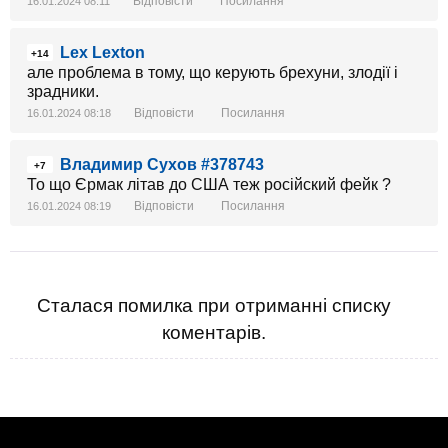
Відповісти
Посилання
16.01.2024 08:11
Lex Lexton
+14
але проблема в тому, що керують брехуни, злодії і
зрадники.
Відповісти
Посилання
16.01.2024 08:18
Владимир Сухов #378743
+7
То що Єрмак літав до США теж російский фейк ?
Відповісти
Посилання
16.01.2024 08:19
Сталася помилка при отриманні списку
коментарів.