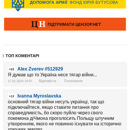
ТОП КОМЕНТАРІ
Alex Zverev #512929
+22
Я думав що то Україна несе тягар вiйни...
Відповісти
Посилання
17.01.2024 19:07
Ivanna Myroslavska
+12
основний тягар війни несуть українці, так що
підключайтеся, якщо ставите питання про
справедливість, бо скоро пуйло через свого
покемона діЧмона проголосить Польщу штучним
утворенням, якого не повинно існувати на історично
хрюцких землях