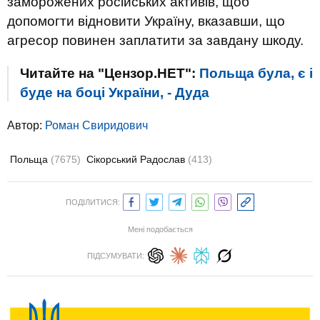
заморожених російських активів, щоб
допомогти відновити Україну, вказавши, що
агресор повинен заплатити за завдану шкоду.
Читайте на "Цензор.НЕТ":
Польща була, є і
буде на боці України, - Дуда
Автор:
Роман Свиридович
Польща
(7675)
Сікорський Радослав
(413)
ПОДІЛИТИСЯ:
Мені подобається
ПІДСУМУВАТИ: