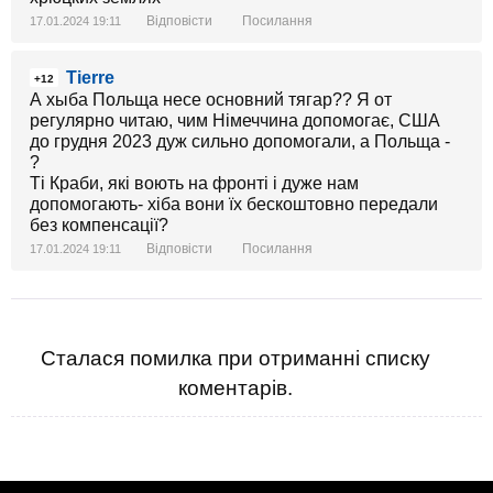
Відповісти
Посилання
17.01.2024 19:11
Tierre
+12
А хыба Польща несе основний тягар?? Я от
регулярно читаю, чим Німеччина допомогає, США
до грудня 2023 дуж сильно допомогали, а Польща -
?
Ті Краби, які воють на фронті і дуже нам
допомогають- хіба вони їх бескоштовно передали
без компенсації?
Відповісти
Посилання
17.01.2024 19:11
Сталася помилка при отриманні списку
коментарів.