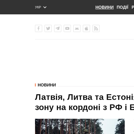
НОВИНИ
ПОДІЇ
УКР
ENG
РУС
НОВИНИ
Латвія, Литва та Естон
зону на кордоні з РФ і