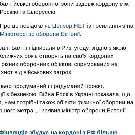
балтійської оборонної зони вздовж кордону між
Росією та Білоруссю.
Про це повідомляє
Цензор.НЕТ
із посиланням на
Міністерство оборони Естонії
.
їн Балтії підписали в Ризі угоду, згідно з якою
йближчих років створять на своїх кордонах
 різних оборонних об'єктів, спрямованих на
ахист від військових загроз.
ельно продуманий і продуманий проєкт,
ії з безпекою. Війна Росії в Україні показала, що,
ли, нам потрібні також об'єкти фізичної оборони на
ршого метра", - заявив міністр оборони Естонії
Фінляндія збудує на кордоні з РФ більше