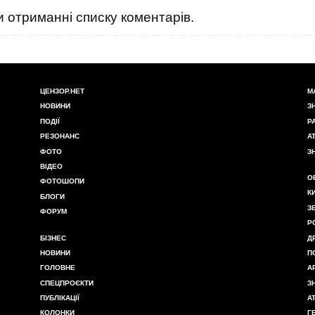
 отриманні списку коментарів.
ЦЕНЗОР.НЕТ
М
НОВИНИ
З
ПОДІЇ
Р
РЕЗОНАНС
А
ФОТО
З
ВІДЕО
О
ФОТОШОПИ
К
БЛОГИ
З
ФОРУМ
Р
БІЗНЕС
Д
НОВИНИ
П
ГОЛОВНЕ
А
СПЕЦПРОЄКТИ
З
ПУБЛІКАЦІЇ
А
КОЛОНКИ
Г