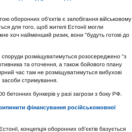
тою оборонних об'єктів є запобігання військовому
ться для того, щоб жителі Естонії могли
кне хоч найменший ризик, вони "будуть готові до
о споруди розміщуватимуться розосереджено "з
отивника та оточення, а також бойового плану
мирний час там не розміщуватимуться вибухові
мі засоби стримування.
0 бетонних бункерів у разі загрози з боку РФ.
припинити фінансування російськомовної
Естонії, концепція оборонних об'єктів базується