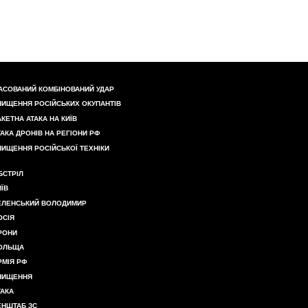
АСОВАНИЙ КОМБІНОВАНИЙ УДАР
НИЩЕННЯ РОСІЙСЬКИХ ОКУПАНТІВ
АКЕТНА АТАКА НА КИЇВ
ТАКА ДРОНІВ НА РЕГІОНИ РФ
НИЩЕННЯ РОСІЙСЬКОЇ ТЕХНІКИ
БСТРІЛ
ИЇВ
ЕЛЕНСЬКИЙ ВОЛОДИМИР
ОСІЯ
РОНИ
ОЛЬЩА
РМІЯ РФ
НИЩЕННЯ
ТАКА
ЕНШТАБ ЗС