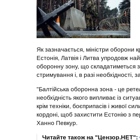
Як зазначається, міністри оборони кра
Естонія, Латвія і Литва упродовж на
оборонну зону, що складатиметься з
стримування і, в разі необхідності, з
"Балтійська оборонна зона - це рет
необхідність якого випливає із ситуац
крім техніки, боєприпасів і живої си
кордоні, щоб захистити Естонію з пе
Ханно Певкур.
Читайте також на "Цензор.НЕТ":