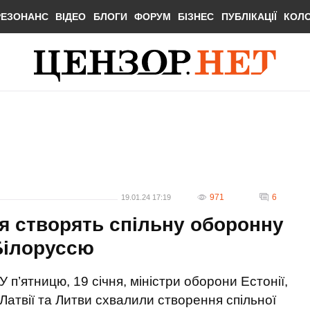
РЕЗОНАНС
ВІДЕО
БЛОГИ
ФОРУМ
БІЗНЕС
ПУБЛІКАЦІЇ
КОЛ
971
6
19.01.24 17:19
ія створять спільну оборонну
 Білоруссю
У п’ятницю, 19 січня, міністри оборони Естонії,
Латвії та Литви схвалили створення спільної