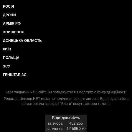
РОСІЯ
ДРОНИ
АРМІЯ РФ
ЗНИЩЕННЯ
ДОНЕЦЬКА ОБЛАСТЬ
КИЇВ
ПОЛЬЩА
ЗСУ
ГЕНШТАБ ЗС
Переглядаючи наш сайт, Ви погоджуєтеся з
політикою конфіденційності
.
Редакція Цензор.НЕТ може не поділяти позицію авторів. Відповідальність
за матеріали в розділі "Блоги" несуть автори текстів.
Відвідуваність
за вчора
452 255
за місяць
12 586 370