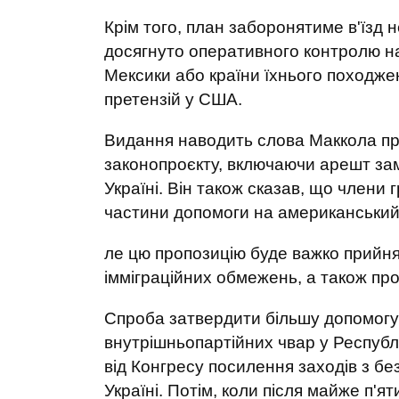
Крім того, план заборонятиме в'їзд 
досягнуто оперативного контролю на
Мексики або країни їхнього походжен
претензій у США.
Видання наводить слова Маккола про
законопроєкту, включаючи арешт зам
Україні. Він також сказав, що члени
частини допомоги на американський 
ле цю пропозицію буде важко прийня
імміграційних обмежень, а також про
Спроба затвердити більшу допомогу У
внутрішньопартійних чвар у Республі
від Конгресу посилення заходів з бе
Україні. Потім, коли після майже п'я