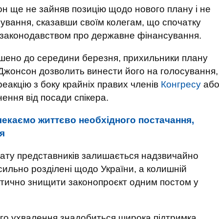
н ще не зайняв позицію щодо нового плану і не
сування, сказавши своїм колегам, що спочатку
 законодавством про державне фінансування.
ршено до середини березня, прихильники плану
Джонсон дозволить винести його на голосування,
еакцію з боку крайніх правих членів
Конгресу
аб
нення від посади спікера.
чекаємо життєво необхідного постачання,
я
ату представників залишається надзвичайно
сильно розділені щодо України, а колишній
ично знищити законопроєкт одним постом у
ого ухвалення знадобиться широка підтримка