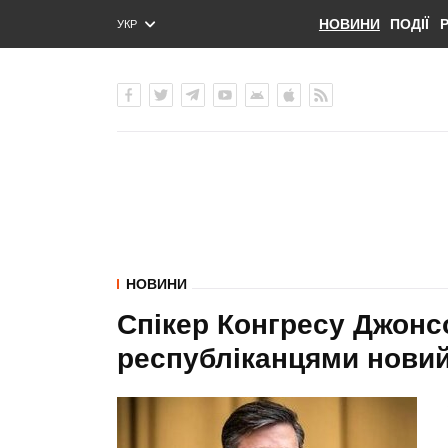
НОВИНИ
ПОДІЇ
УКР
ENG
РУС
НОВИНИ
Спікер Конгресу Джонс
республіканцями новий 