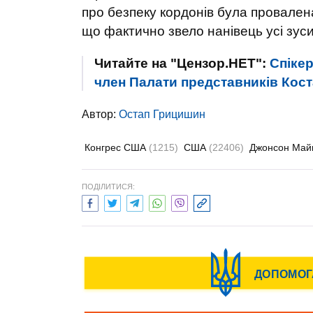
про безпеку кордонів була провален
що фактично звело нанівець усі зус
Читайте на "Цензор.НЕТ":
Спікер
член Палати представників Кост
Автор:
Остап Грицишин
Конгрес США
(1215)
США
(22406)
Джонсон Май
ПОДІЛИТИСЯ: