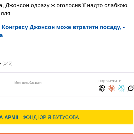
а, Джонсон одразу ж оголосив її надто слабкою,
илля.
 Конгресу Джонсон може втратити посаду, -
а
к
(145)
ПІДСУМУВАТИ:
Мені подобається