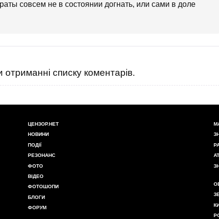
аты совсем не в состоянии догнать, или сами в доле
 отриманні списку коментарів.
ЦЕНЗОР.НЕТ
М
НОВИНИ
З
ПОДІЇ
Р
РЕЗОНАНС
А
ФОТО
З
ВІДЕО
О
ФОТОШОПИ
З
БЛОГИ
К
ФОРУМ
Р