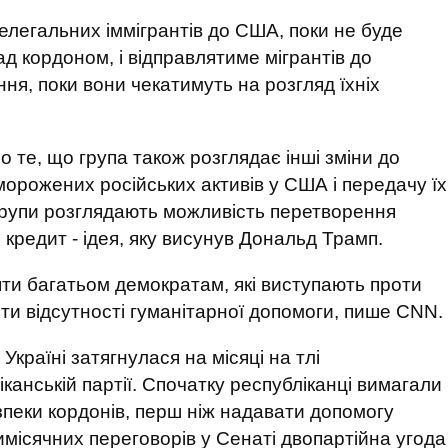
нелегальних іммігрантів до США, поки не буде
д кордоном, і відправлятиме мігрантів до
ня, поки вони чекатимуть на розгляд їхніх
 те, що група також розглядає інші зміни до
орожених російських активів у США і передачу їх
 групи розглядають можливість перетворення
кредит - ідея, яку висунув Дональд Трамп.
ти багатьом демократам, які виступають проти
ти відсутності гуманітарної допомоги, пише CNN.
країні затягнулася на місяці на тлі
канській партії. Спочатку республіканці вимагали
зпеки кордонів, перш ніж надавати допомогу
тимісячних переговорів у Сенаті двопартійна угода