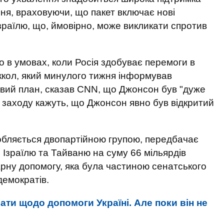
ння, враховуючи, що пакет включає нові
зраїлю, що, ймовірно, може викликати спротив
о в умовах, коли Росія здобуває перемоги в
аккол, який минулого тижня інформував
новий план, сказав CNN, що Джонсон був "дуже
 заходу кажуть, що Джонсон явно був відкритий
обляється двопартійною групою, передбачає
, Ізраїлю та Тайваню на суму 66 мільярдів
арну допомогу, яка була частиною сенатського
демократів.
ти щодо допомоги Україні. Але поки він не