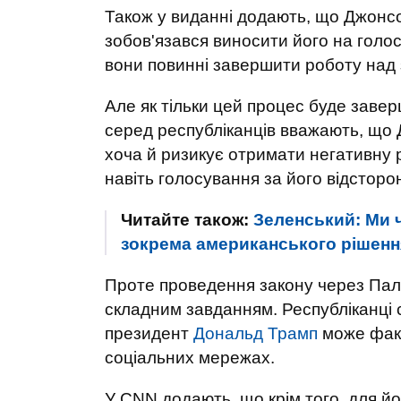
Також у виданні додають, що Джонсо
зобов'язався виносити його на голо
вони повинні завершити роботу над
Але як тільки цей процес буде заве
серед республіканців вважають, що 
хоча й ризикує отримати негативну р
навіть голосування за його відсторо
Читайте також:
Зеленський: Ми 
зокрема американського рішенн
Проте проведення закону через Пал
складним завданням. Республіканці 
президент
Дональд Трамп
може факт
соціальних мережах.
У CNN додають, що крім того, для й