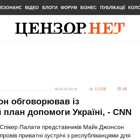
РЕЗОНАНС
ВІДЕО
БЛОГИ
ФОРУМ
БІЗНЕС
ПУБЛІКАЦІЇ
КОЛ
11 028
66
04.03.24 00:18
он обговорював із
план допомоги Україні, - CNN
Спікер Палати представників Майк Джонсон
провів приватні зустрічі з республіканцями для