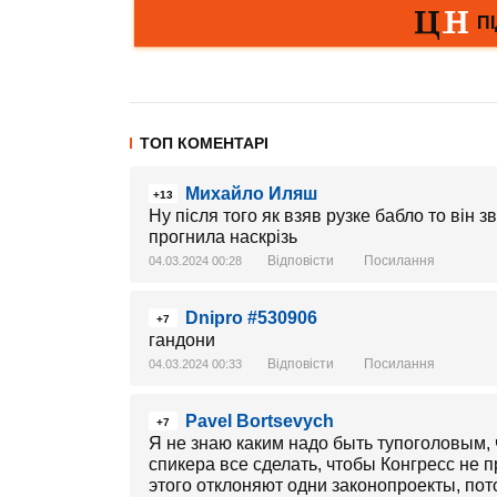
ТОП КОМЕНТАРІ
Михайло Иляш
+13
Ну після того як взяв рузке бабло то він з
прогнила наскрізь
Відповісти
Посилання
04.03.2024 00:28
Dnipro #530906
+7
гандони
Відповісти
Посилання
04.03.2024 00:33
Pavel Bortsevych
+7
Я не знаю каким надо быть тупоголовым, 
спикера все сделать, чтобы Конгресс не 
этого отклоняют одни законопроекты, пот