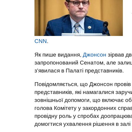
CNN
.
Як пише видання,
Джонсон
зірвав дв
запропонований Сенатом, але залиши
з'явилася в Палаті представників.
Повідомляється, що Джонсон провів 
представників, які намагалися заруч
зовнішньої допомоги, що включає об
голова Комітету у закордонних спр
провідну роль у спробах доопрацюва
домогтися ухвалення рішення в залі д