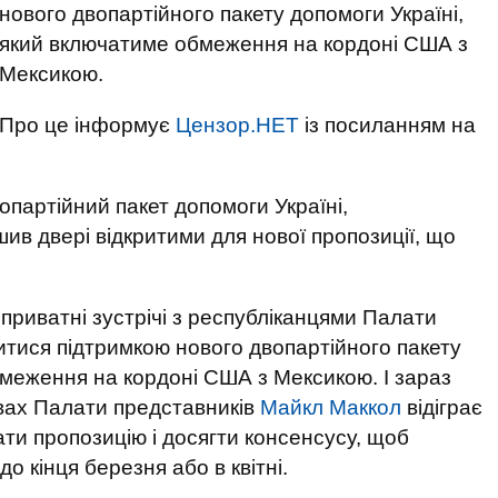
нового двопартійного пакету допомоги Україні,
який включатиме обмеження на кордоні США з
Мексикою.
Про це інформує
Цензор.НЕТ
із посиланням на
опартійний пакет допомоги Україні,
в двері відкритими для нової пропозиції, що
приватні зустрічі з республіканцями Палати
итися підтримкою нового двопартійного пакету
меження на кордоні США з Мексикою. І зараз
авах Палати представників
Майкл Маккол
відіграє
ти пропозицію і досягти консенсусу, щоб
о кінця березня або в квітні.