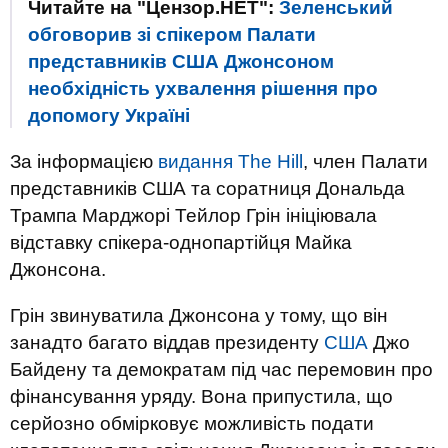
Читайте на "Цензор.НЕТ":
Зеленський
обговорив зі спікером Палати
представників США Джонсоном
необхідність ухвалення рішення про
допомогу Україні
За інформацією
видання The Hill
, член Палати
представників США та соратниця Дональда
Трампа Марджорі Тейлор Грін ініціювала
відставку спікера-однопартійця Майка
Джонсона.
Грін звинуватила Джонсона у тому, що він
занадто багато віддав президенту
США
Джо
Байдену та демократам під час перемовин про
фінансування уряду. Вона припустила, що
серйозно обмірковує можливість подати