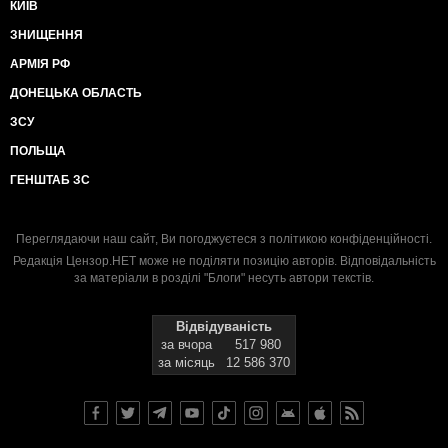
КИЇВ
ЗНИЩЕННЯ
АРМІЯ РФ
ДОНЕЦЬКА ОБЛАСТЬ
ЗСУ
ПОЛЬЩА
ГЕНШТАБ ЗС
Переглядаючи наш сайт, Ви погоджуєтеся з
політикою конфіденційності
.
Редакція Цензор.НЕТ може не поділяти позицію авторів. Відповідальність
за матеріали в розділі "Блоги" несуть автори текстів.
Відвідуваність
за вчора
517 980
за місяць
12 586 370