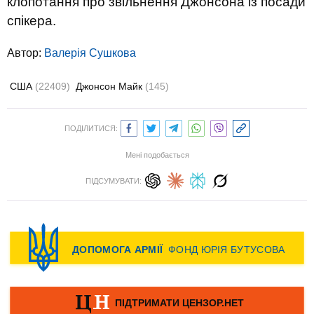
клопотання про звільнення Джонсона із посади
спікера.
Автор:
Валерiя Сушкова
США
(22409)
Джонсон Майк
(145)
ПОДІЛИТИСЯ:
Мені подобається
ПІДСУМУВАТИ: