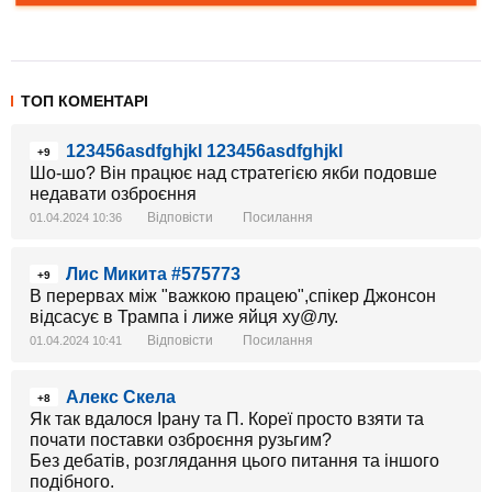
ТОП КОМЕНТАРІ
123456asdfghjkl 123456asdfghjkl
+9
Шо-шо? Він працює над стратегією якби подовше
недавати озброєння
Відповісти
Посилання
01.04.2024 10:36
Лис Микита #575773
+9
В перервах між "важкою працею",спікер Джонсон
відсасує в Трампа і лиже яйця ху@лу.
Відповісти
Посилання
01.04.2024 10:41
Алекс Скела
+8
Як так вдалося Ірану та П. Кореї просто взяти та
почати поставки озброєння рузьгим?
Без дебатів, розглядання цього питання та іншого
подібного.