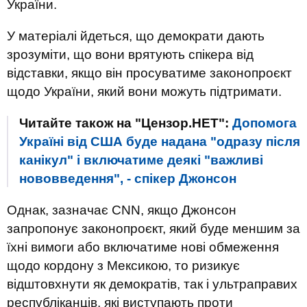
України.
У матеріалі йдеться, що демократи дають
зрозуміти, що вони врятують спікера від
відставки, якщо він просуватиме законопроєкт
щодо України, який вони можуть підтримати.
Читайте також на "Цензор.НЕТ":
Допомога
Україні від США буде надана "одразу після
канікул" і включатиме деякі "важливі
нововведення", - спікер Джонсон
Однак, зазначає CNN, якщо Джонсон
запропонує законопроєкт, який буде меншим за
їхні вимоги або включатиме нові обмеження
щодо кордону з Мексикою, то ризикує
відштовхнути як демократів, так і ультраправих
республіканців, які виступають проти