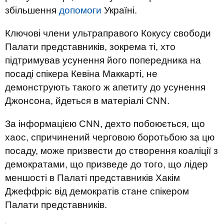
збільшення
допомоги
Україні.
Ключові члени ультраправого Кокусу свободи
Палати представників, зокрема ті, хто
підтримував усунення його попередника на
посаді спікера Кевіна Маккарті, не
демонструють такого ж апетиту до усунення
Джонсона, йдеться в матеріалі CNN.
За інформацією CNN, дехто побоюється, що
хаос, спричинений черговою боротьбою за цю
посаду, може призвести до створення коаліції з
демократами, що призведе до того, що лідер
меншості в Палаті представників Хакім
Джеффріс від демократів стане спікером
Палати представників.