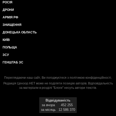
РОСІЯ
ДРОНИ
АРМІЯ РФ
ЗНИЩЕННЯ
ДОНЕЦЬКА ОБЛАСТЬ
КИЇВ
ПОЛЬЩА
ЗСУ
ГЕНШТАБ ЗС
Переглядаючи наш сайт, Ви погоджуєтеся з
політикою конфіденційності
.
Редакція Цензор.НЕТ може не поділяти позицію авторів. Відповідальність
за матеріали в розділі "Блоги" несуть автори текстів.
Відвідуваність
за вчора
452 255
за місяць
12 586 370