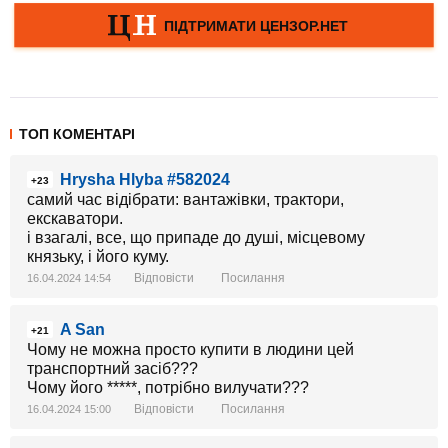
ТОП КОМЕНТАРІ
Hrysha Hlyba #582024
+23
самий час відібрати: вантажівки, трактори,
екскаватори.
і взагалі, все, що припаде до душі, місцевому
князьку, і його куму.
Відповісти
Посилання
16.04.2024 14:54
A San
+21
Чому не можна просто купити в людини цей
транспортний засіб???
Чому його *****, потрібно вилучати???
Відповісти
Посилання
16.04.2024 15:00