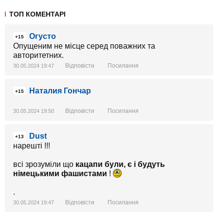
ТОП КОМЕНТАРІ
Огусто
+15
Опущеним не місце серед поважних та
авторитетних.
Відповісти
Посилання
30.05.2024 19:47
Наталия Гончар
+15
Відповісти
Посилання
30.05.2024 19:50
Dust
+13
нарешті !!!
всі зрозуміли що
кацапи були, є і будуть
німецькими фашистами
!
.
Відповісти
Посилання
30.05.2024 19:47