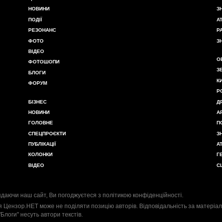
НОВИНИ
З
ПОДІЇ
А
РЕЗОНАНС
Р
ФОТО
З
ВІДЕО
О
ФОТОШОПИ
З
БЛОГИ
К
ФОРУМ
Р
БІЗНЕС
Д
НОВИНИ
А
ГОЛОВНЕ
П
СПЕЦПРОЄКТИ
З
ПУБЛІКАЦІЇ
А
КОЛОНКИ
Г
ВІДЕО
С
даючи наш сайт, Ви погоджуєтеся з
політикою конфіденційності
.
я Цензор.НЕТ може не поділяти позицію авторів. Відповідальність за матеріал
"Блоги" несуть автори текстів.