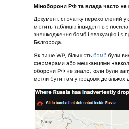
Міноборони РФ та влада часто не
Документ, спочатку перехоплений ук
містить таблицю інцидентів з посил
знешкодження бомб і евакуацію і є п
Бєлгорода.
Як пише WP, більшість
бомб
були вия
фермерами або мешканцями навколишн
оборони РФ не знало, коли були запу
могли бути там упродовж декількох д