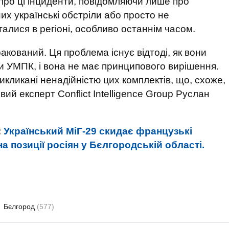
 про ці інциденти, повідомляючи лише про
их українські обстріли або просто не
талися в регіоні, особливо останнім часом.
акований. Ця проблема існує відтоді, як вони
и УМПК, і вона не має принципового вирішення.
икликані ненадійністю цих комплектів, що, схоже,
вий експерт Conflict Intelligence Group Руслан
:
Український МіГ-29 скидає французькі
 позиції росіян у Бєлгородській області.
Бєлгород
(577)