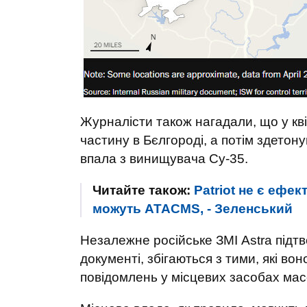
Журналісти також нагадали, що у кв
частину в Бєлгороді, а потім здетону
впала з винищувача Су-35.
Читайте також:
Patriot не є ефе
можуть ATACMS, - Зеленський
Незалежне російське ЗМІ Astra підтв
документі, збігаються з тими, які во
повідомлень у місцевих засобах мас