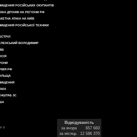
НИЩЕННЯ РОСІЙСЬКИХ ОКУПАНТІВ
ТАКА ДРОНІВ НА РЕГІОНИ РФ
АКЕТНА АТАКА НА КИЇВ
НИЩЕННЯ РОСІЙСЬКОЇ ТЕХНІКИ
БСТРІЛ
ЕЛЕНСЬКИЙ ВОЛОДИМИР
ИЇВ
ОСІЯ
РОНИ
РМІЯ РФ
ОЛЬЩА
НИЩЕННЯ
ТАКА
ЕНШТАБ ЗС
ША
Відвідуваність
и в
за вчора
657 660
за місяць
12 586 370