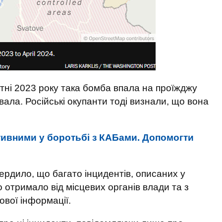
ітні 2023 року така бомба впала на проїжджу
вала. Російські окупанти тоді визнали, що вона
ктивними у боротьбі з КАБами. Допомогти
ердило, що багато інцидентів, описаних у
но отримало від місцевих органів влади та з
ової інформації.