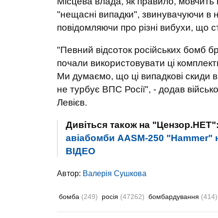
Місцева влада, як правило, мовчить
"нещасні випадки", звинувачуючи в н
повідомляючи про різні вибухи, що с
"Певний відсоток російських бомб бр
почали використовувати ці комплект
Ми думаємо, що ці випадкові скиди в
не турбує ВПС Росії", - додав військо
Левієв.
Дивіться також на "Цензор.НЕТ"
авіабомби AASM-250 "Hammer" на
ВIДЕО
Автор:
Валерiя Сушкова
бомба
(249)
росія
(47262)
бомбардування
(414)