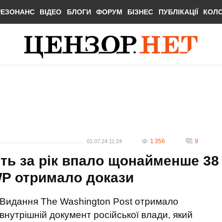
РЕЗОНАНС
ВІДЕО
БЛОГИ
ФОРУМ
БІЗНЕС
ПУБЛІКАЦІЇ
КОЛ
1 356
9
01.07.24 11:24
ть за рік впало щонайменше 38
WP отримало докази
Видання The Washington Post отримало
внутрішній документ російської влади, який