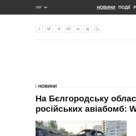
НОВИНИ
ПОДІЇ
УКР
ENG
РУС
НОВИНИ
На Бєлгородську облас
російських авіабомб: 