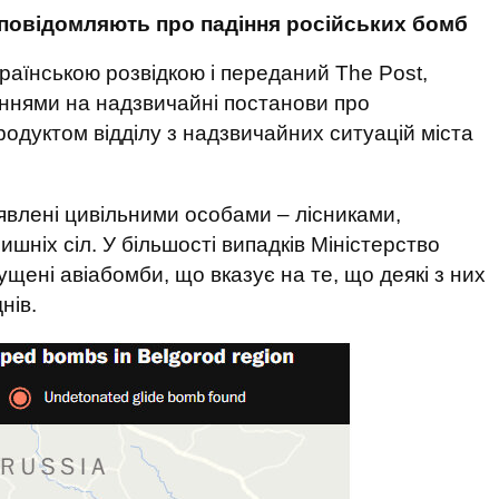
 повідомляють про падіння російських бомб
раїнською розвідкою і переданий The Post,
аннями на надзвичайні постанови про
родуктом відділу з надзвичайних ситуацій міста
влені цивільними особами – лісниками,
іх сіл. У більшості випадків Міністерство
щені авіабомби, що вказує на те, що деякі з них
нів.