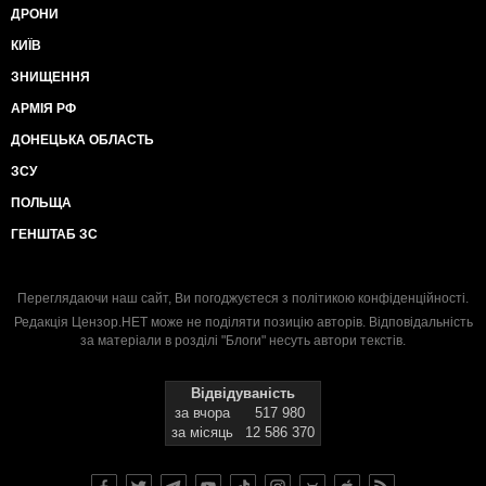
ДРОНИ
КИЇВ
ЗНИЩЕННЯ
АРМІЯ РФ
ДОНЕЦЬКА ОБЛАСТЬ
ЗСУ
ПОЛЬЩА
ГЕНШТАБ ЗС
Переглядаючи наш сайт, Ви погоджуєтеся з
політикою конфіденційності
.
Редакція Цензор.НЕТ може не поділяти позицію авторів. Відповідальність
за матеріали в розділі "Блоги" несуть автори текстів.
Відвідуваність
за вчора
517 980
за місяць
12 586 370