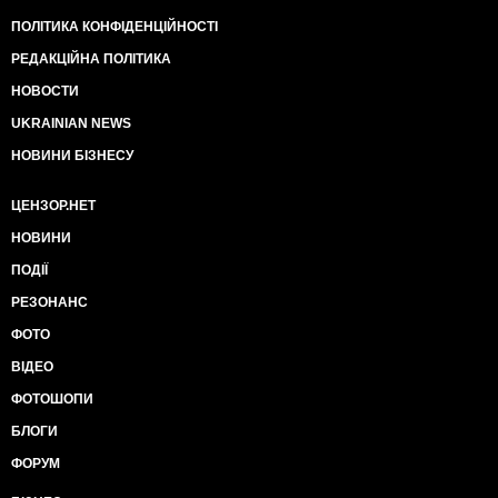
и товаров хай-тека, а также нефтегазовым
ПОЛІТИКА КОНФІДЕНЦІЙНОСТІ
комплексом и банковской системой.
▪️рф готова к обсуждению возможной передачи под
РЕДАКЦІЙНА ПОЛІТИКА
контроль Украины всей территории Херсонской и
НОВОСТИ
Запорожской областей.
▪️рф не возражает против вступления Украины в
UKRAINIAN NEWS
ЕС.
НОВИНИ БІЗНЕСУ
▪️Прекращение огня на линии боестолкновения
должно быть введено сразу же после начала
ЦЕНЗОР.НЕТ
переговоров о перемирии в формате россия - США
- Китай - ЕС - Украина.
НОВИНИ
Ручаться за 100% подлинность невозможно, но
ПОДІЇ
«источник» вполне качественный".
РЕЗОНАНС
ФОТО
ВІДЕО
ФОТОШОПИ
БЛОГИ
ФОРУМ