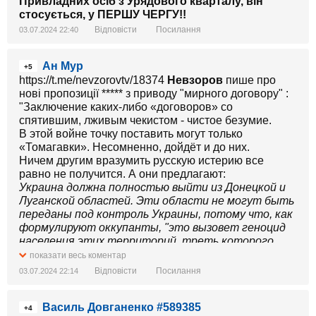
Привладних осіб з Урядового кварталу, він
стосується, у ПЕРШУ ЧЕРГУ!!
Відповісти
Посилання
03.07.2024 22:40
Ан Мур
+5
https://t.me/nevzorovtv/18374
Невзоров
пише про
нові пропозиції ***** з приводу "мирного договору" :
"Заключение каких-либо «договоров» со
спятившим, лживым чекистом - чистое безумие.
В этой войне точку поставить могут только
«Томагавки». Несомненно, дойдёт и до них.
Ничем другим вразумить русскую истерию все
равно не получится. А они предлагают:
Украина должна полностью выйти из Донецкой и
Луганской областей. Эти области не могут быть
переданы под контроль Украины, потому что, как
формулируют оккупанты, "это вызовет геноцид
населения этих территорий, треть которого
участвовала в боевых действиях против
показати весь коментар
Украины".
Відповісти
Посилання
03.07.2024 22:14
▪️россия передает Украине Запорожскую АЭС и
Энергодар, а также контроль над
Василь Довганенко #589385
демилитаризованной 100-километровой зоной
+4