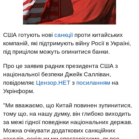
США готують нові
санкції
проти китайських
компаній, які підтримують війну Росії в Україні,
під прицілом можуть опинитися банки.
Про це заявив радник президента США з
національної безпеки Джейк Салліван,
повідомляє
Цензор.НЕТ
з
посиланням
на
Укрінформ.
"Ми вважаємо, що Китай повинен зупинитися,
тому що, на нашу думку, він глибоко виходить
за межі гідної поведінки національних держав.
Можна очікувати додаткових санкційних
заходів, оскільки ми спостерігаємо, як все