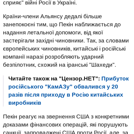
сприяє" війні Росії в Україні.
Країни-члени Альянсу дедалі більше
занепокоєні тим, що Пекін наближається до
надання летальної допомоги, від якої
застерігали західні чиновники. Так, за словами
європейських чиновників, китайські і російські
компанії наразі розробляють ударний
безпілотник, схожий на іранські "Шахеди".
Читайте також на "Цензор.НЕТ":
Прибуток
російського "КамАЗу" обвалився у 20
разів після приходу в Росію китайських
виробників
Пекін реагує на звернення США з конкретними
доказами фінансових операцій, які порушують
санкції, запроваджені США проти Росії, але, за