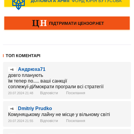
ТОП КОМЕНТАРІ
Андрюха71
+6
довго планують
їм тепер по..... ваші санкції
соплежуї-дИмократи програли всі стратегії
Відповісти
Посилання
20.07.2024 21:48
Dmitriy Prudko
+6
Комуняцькому лайну не місце у вільному світі
Відповісти
Посилання
20.07.2024 21:55