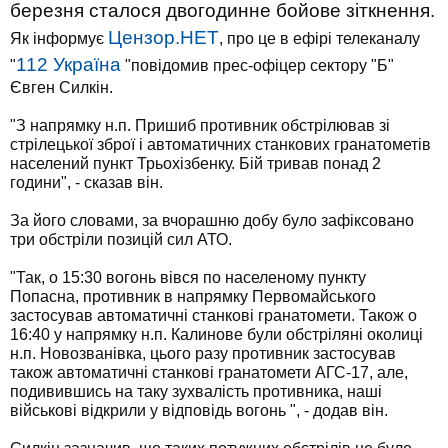
березня сталося двогодинне бойове зіткнення.
Цензор.НЕТ
Як інформує
, про це в ефірі телеканалу
112 Україна
"
"повідомив прес-офіцер сектору "Б"
Євген Силкін.
"З напрямку н.п. Пришиб противник обстрілював зі
стрілецької зброї і автоматичних станкових гранатометів
населений пункт Трьохізбенку. Бій тривав понад 2
години", - сказав він.
За його словами, за вчорашню добу було зафіксовано
три обстріли позицій сил АТО.
"Так, о 15:30 вогонь вівся по населеному пункту
Попасна, противник в напрямку Первомайського
застосував автоматичні станкові гранатомети. Також о
16:40 у напрямку н.п. Калинове були обстріляні околиці
н.п. Новозванівка, цього разу противник застосував
також автоматичні станкові гранатомети АГС-17, але,
подивившись на таку зухвалість противника, наші
військові відкрили у відповідь вогонь ", - додав він.