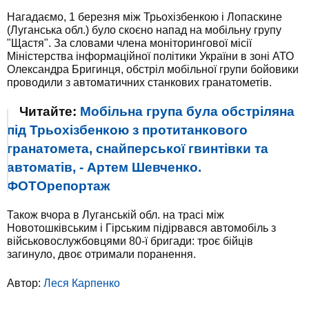
Нагадаємо, 1 березня між Трьохізбенкою і Лопаскине
(Луганська обл.) було скоєно напад на мобільну групу
"Щастя". За словами члена моніторингової місії
Міністерства інформаційної політики України в зоні АТО
Олександра Бригинця, обстріл мобільної групи бойовики
проводили з автоматичних станкових гранатометів.
Читайте:
Мобільна група була обстріляна
під Трьохізбенкою з протитанкового
гранатомета, снайперської гвинтівки та
автоматів, - Артем Шевченко.
ФОТОрепортаж
Також вчора в Луганській обл. на трасі між
Новотошківським і Гірським підірвався автомобіль з
військовослужбовцями 80-ї бригади: троє бійців
загинуло, двоє отримали поранення.
Автор:
Леся Карпенко