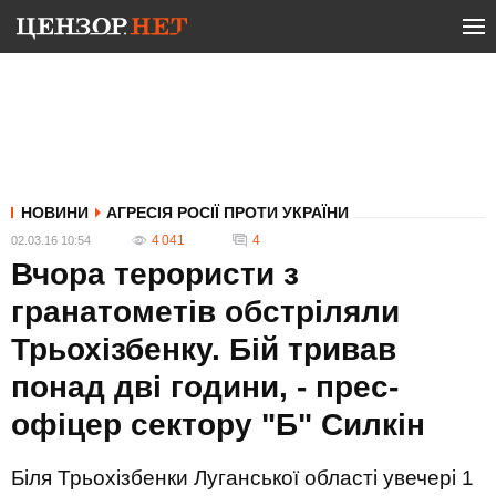
НОВИНИ
АГРЕСІЯ РОСІЇ ПРОТИ УКРАЇНИ
4 041
4
02.03.16 10:54
Вчора терористи з
гранатометів обстріляли
Трьохізбенку. Бій тривав
понад дві години, - прес-
офіцер сектору "Б" Силкін
Біля Трьохізбенки Луганської області увечері 1