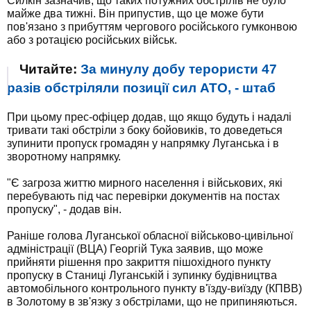
Силкін зазначив, що таких потужних обстрілів не було
майже два тижні. Він припустив, що це може бути
пов'язано з прибуттям чергового російського гумконвою
або з ротацією російських військ.
Читайте:
За минулу добу терористи 47
разів обстріляли позиції сил АТО, - штаб
При цьому прес-офіцер додав, що якщо будуть і надалі
тривати такі обстріли з боку бойовиків, то доведеться
зупинити пропуск громадян у напрямку Луганська і в
зворотному напрямку.
"Є загроза життю мирного населення і військових, які
перебувають під час перевірки документів на постах
пропуску", - додав він.
Раніше голова Луганської обласної військово-цивільної
адміністрації (ВЦА) Георгій Тука заявив, що може
прийняти рішення про закриття пішохідного пункту
пропуску в Станиці Луганській і зупинку будівництва
автомобільного контрольного пункту в'їзду-виїзду (КПВВ)
в Золотому в зв'язку з обстрілами, що не припиняються.