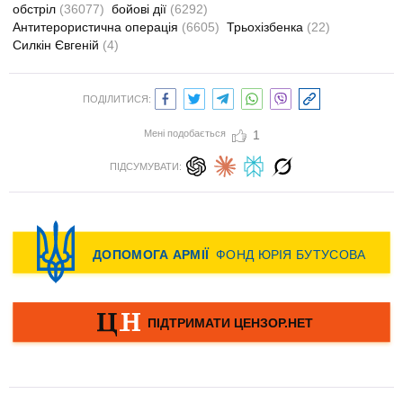
обстріл
(36077)
бойові дії
(6292)
Антитерористична операція
(6605)
Трьохізбенка
(22)
Силкін Євгеній
(4)
ПОДІЛИТИСЯ:
Мені подобається
1
ПІДСУМУВАТИ: