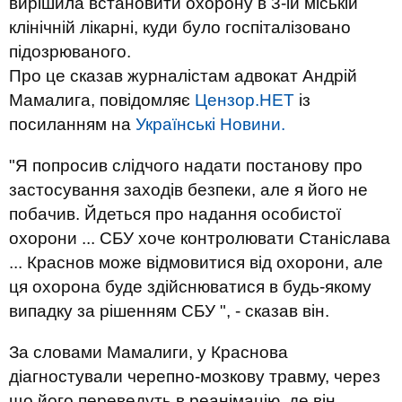
вирішила встановити охорону в 3-ій міській
клінічній лікарні, куди було госпіталізовано
підозрюваного.
Про це сказав журналістам адвокат Андрій
Мамалига, повідомляє
Цензор.НЕТ
із
посиланням на
Українські Новини.
"Я попросив слідчого надати постанову про
застосування заходів безпеки, але я його не
побачив. Йдеться про надання особистої
охорони ... СБУ хоче контролювати Станіслава
... Краснов може відмовитися від охорони, але
ця охорона буде здійснюватися в будь-якому
випадку за рішенням СБУ ", - сказав він.
За словами Мамалиги, у Краснова
діагностували черепно-мозкову травму, через
що його переведуть в реанімацію, де він