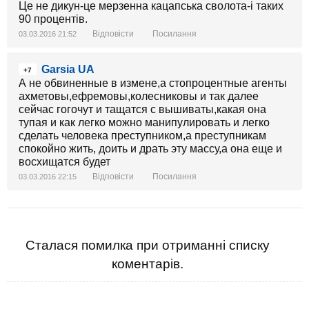
Це не дикун-це мерзенна кацапська сволота-і таких
90 процентів.
Відповісти
Посилання
03.03.2016 21:52
Garsia UA
+7
А не обвиненные в измене,а стопроцентные агенты
ахметовы,ефремовы,колесниковы и так далее
сейчас гогочут и тащатся с вышиваты,какая она
тупая и как легко можно манипулировать и легко
сделать человека преступником,а преступникам
спокойно жить, доить и драть эту массу,а она еще и
восхищатся будет
Відповісти
Посилання
03.03.2016 22:15
Сталася помилка при отриманні списку
коментарів.