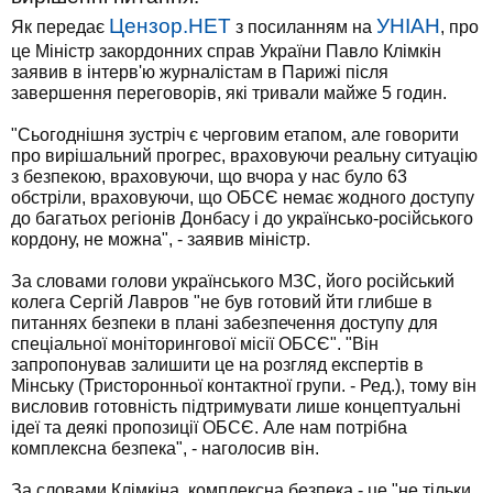
Цензор.НЕТ
УНІАН
Як передає
з посиланням на
, про
це Міністр закордонних справ України Павло Клімкін
заявив в інтерв'ю журналістам в Парижі після
завершення переговорів, які тривали майже 5 годин.
"Сьогоднішня зустріч є черговим етапом, але говорити
про вирішальний прогрес, враховуючи реальну ситуацію
з безпекою, враховуючи, що вчора у нас було 63
обстріли, враховуючи, що ОБСЄ немає жодного доступу
до багатьох регіонів Донбасу і до українсько-російського
кордону, не можна", - заявив міністр.
За словами голови українського МЗС, його російський
колега Сергій Лавров "не був готовий йти глибше в
питаннях безпеки в плані забезпечення доступу для
спеціальної моніторингової місії ОБСЄ". "Він
запропонував залишити це на розгляд експертів в
Мінську (Тристоронньої контактної групи. - Ред.), тому він
висловив готовність підтримувати лише концептуальні
ідеї та деякі пропозиції ОБСЄ. Але нам потрібна
комплексна безпека", - наголосив він.
За словами Клімкіна, комплексна безпека - це "не тільки