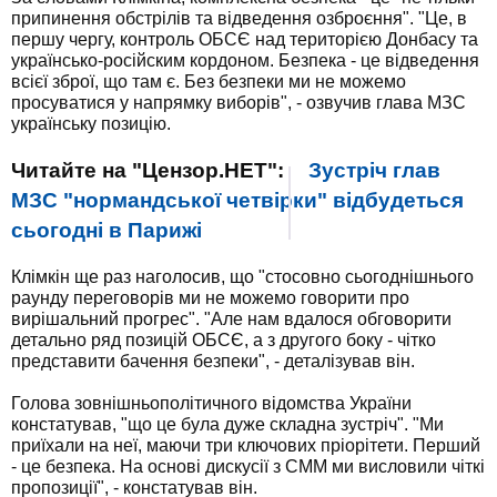
припинення обстрілів та відведення озброєння". "Це, в
першу чергу, контроль ОБСЄ над територією Донбасу та
українсько-російским кордоном. Безпека - це відведення
всієї зброї, що там є. Без безпеки ми не можемо
просуватися у напрямку виборів", - озвучив глава МЗС
українську позицію.
Читайте на "Цензор.НЕТ":
Зустріч глав
МЗС "нормандської четвірки" відбудеться
сьогодні в Парижі
Клімкін ще раз наголосив, що "стосовно сьогоднішнього
раунду переговорів ми не можемо говорити про
вирішальний прогрес". "Але нам вдалося обговорити
детально ряд позицій ОБСЄ, а з другого боку - чітко
представити бачення безпеки", - деталізував він.
Голова зовнішньополітичного відомства України
констатував, "що це була дуже складна зустріч". "Ми
приїхали на неї, маючи три ключових пріорітети. Перший
- це безпека. На основі дискусії з СММ ми висловили чіткі
пропозиції", - констатував він.