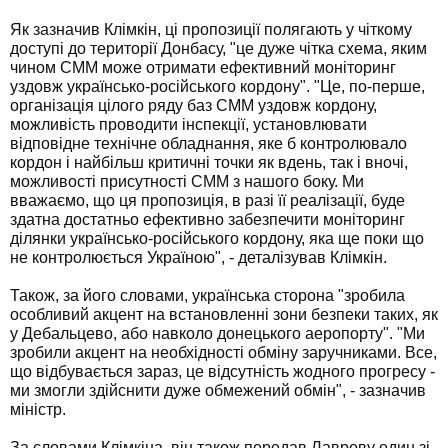
Як зазначив Клімкін, ці пропозиції полягають у чіткому
доступі до території Донбасу, "це дуже чітка схема, яким
чином СММ може отримати ефективний моніторинг
уздовж українсько-російського кордону". "Це, по-перше,
організація цілого ряду баз СММ уздовж кордону,
можливість проводити інспекції, установлювати
відповідне технічне обладнання, яке б контролювало
кордон і найбільш критичні точки як вдень, так і вночі,
можливості присутності СММ з нашого боку. Ми
вважаємо, що ця пропозиція, в разі її реалізації, буде
здатна достатньо ефективно забезпечити моніторинг
ділянки українсько-російського кордону, яка ще поки що
не контролюється Україною", - деталізував Клімкін.
Також, за його словами, українська сторона "зробила
особливий акцент на встановленні зони безпеки таких, як
у Дебальцево, або навколо донецького аеропорту". "Ми
зробили акцент на необхідності обміну заручниками. Все,
що відбувається зараз, це відсутність жодного прогресу -
ми змогли здійснити дуже обмежений обмін", - зазначив
міністр.
За словами Клімкіна, він також передав Лаврову один зі