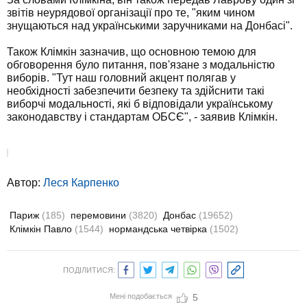
звітів неурядової організації про те, "яким чином
знущаються над українськими заручниками на Донбасі".
Також Клімкін зазначив, що основною темою для
обговорення було питання, пов'язане з модальністю
виборів. "Тут наш головний акцент полягав у
необхідності забезпечити безпеку та здійснити такі
виборчі модальності, які б відповідали українському
законодавству і стандартам ОБСЄ", - заявив Клімкін.
Автор:
Леся Карпенко
Париж
(185)
перемовини
(3820)
Донбас
(19652)
Клімкін Павло
(1544)
нормандська четвірка
(1502)
ПОДІЛИТИСЯ:
Мені подобається
5