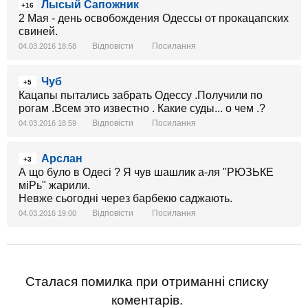
Лысый Сапожник
+16
2 Мая - день освобождения Одессы от прокацапских
свиней.
Відповісти
Посилання
04.03.2016 18:58
Чуб
+5
Кацапы пытались забрать Одессу .Получили по
рогам .Всем это известно . Какие суды... о чем .?
Відповісти
Посилання
04.03.2016 18:59
Арслан
+3
А що було в Одесі ? Я чув шашлик а-ля "РЮЗЬКЕ
міРь" жарили.
Невже сьогодні через барбекю саджають.
Відповісти
Посилання
04.03.2016 19:00
Сталася помилка при отриманні списку
коментарів.