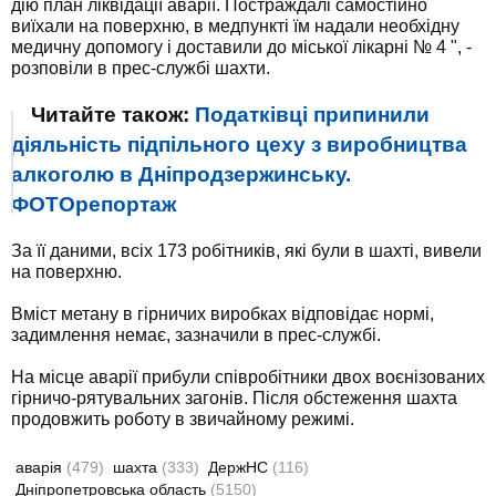
дію план ліквідації аварії. Постраждалі самостійно
виїхали на поверхню, в медпункті їм надали необхідну
медичну допомогу і доставили до міської лікарні № 4 ", -
розповіли в прес-службі шахти.
Читайте також:
Податківці припинили
діяльність підпільного цеху з виробництва
алкоголю в Дніпродзержинську.
ФОТОрепортаж
За її даними, всіх 173 робітників, які були в шахті, вивели
на поверхню.
Вміст метану в гірничих виробках відповідає нормі,
задимлення немає, зазначили в прес-службі.
На місце аварії прибули співробітники двох воєнізованих
гірничо-рятувальних загонів. Після обстеження шахта
продовжить роботу в звичайному режимі.
аварія
(479)
шахта
(333)
ДержНС
(116)
Дніпропетровська область
(5150)