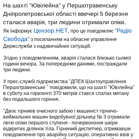
На шахті "Ювілейна" у Першотравенську
Дніпропетровської області ввечері 5 березня
сталася аварія, три людини отримали опіки.
Цензор.НЕТ
Радіо
Як інформує
, про це повідомляє "
Свобода
" з посиланням на обласне управління
Держслужби з надзвичайних ситуацій.
Згідно з повідомленням, аварія сталася близько сьомої
години вечора. За попередніми даними, постраждали
три людини.
У прес-службі підприємства "ДПЕК Шахтоуправління
Першотравенське " повідомили, що на шахті "Ювілейна"
в суботу на горизонті 370 метрів стався спалах метану
без подальшого горіння.
"Двоє гірників очисного забою і машиніст гірничо-
виймальних машин видобувної дільниці № 3 отримали
легкі опіки першого ступеня - почервоніння шкіри
відкритих ділянок тіла. Гірничий диспетчер, отримавши
повідомлення про аварійну ситуацію, оперативно ввів у