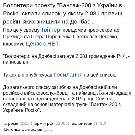
Волонтери проекту "Вантаж-200 з України в
Росію" склали список, у якому 2 081 прізвищ
росіян, яких знищили на Донбасі.
Твіттері
Про це у своєму
повідомив прес-секретар
Президента Петра Порошенка Святослав Цеголко,
Цензор.НЕТ
інформує
.
"Волонтери: на Донбасі загинув 2 081 громадянин РФ", -
написав він.
посилання
Також він опублікував
на цей список.
До загального списку загиблих на Донбасі ввійшли
російські військовослужбовці та найманці. Їхня ліквідація
встановлена ​​і підтверджена в 2015 році. Список
складений на основі матеріалів групи "Вантаж-200 з
України в Росію".
агресія
(1214)
армія рф
(22055)
волонтери
(1418)
Цеголко Святослав
(151)